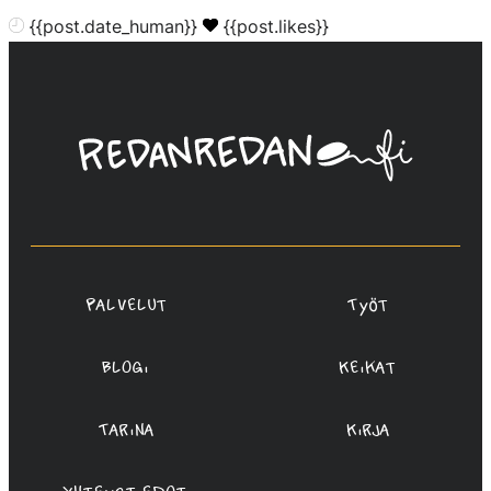
{{post.date_human}}
{{post.likes}}
Linda
Saukko-
Rauta,
Redanredan
Oy
Palvelut
Työt
Blogi
Keikat
Tarina
Kirja