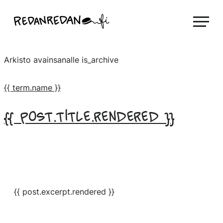
Siirry
Linda Saukko-Rauta, Redanredan Oy
suoraan
Livekuvitusta
sisältöön
ja
Arkisto avainsanalle
is_archive
piirrosvideoita
{{ term.name }}
{{ post.title.rendered }}
{{ post.excerpt.rendered }}