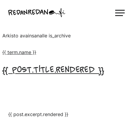
Siirry
Linda Saukko-Rauta, Redanredan Oy
suoraan
Livekuvitusta
sisältöön
ja
Arkisto avainsanalle
is_archive
piirrosvideoita
{{ term.name }}
{{ post.title.rendered }}
{{ post.excerpt.rendered }}