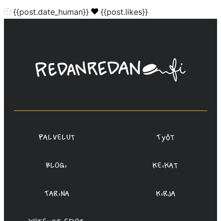
{{post.date_human}}
{{post.likes}}
Linda
Saukko-
Rauta,
Redanredan
Oy
Palvelut
Työt
Blogi
Keikat
Tarina
Kirja