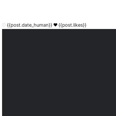
{{post.date_human}}
{{post.likes}}