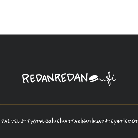
Linda
Saukko-
Rauta,
Redanredan
Oy
Palvelut
Työt
Blogi
Keikat
Tarina
Kirja
Yhteystiedot