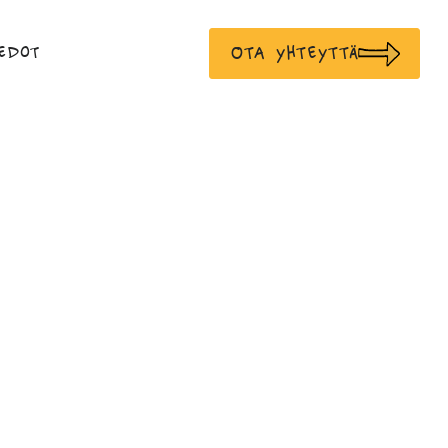
Ota yhteyttä
edot