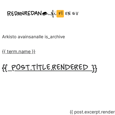
Siirry
Fi
En
Sv
Linda Saukko-Rauta, Redanredan Oy
suoraan
Vaihda
English:
Svenska:
Livekuvitusta
sisältöön
kieli
Vaihda
Vaihda
ja
Suomeksi
kieli
kieli
piirrosvideoita
Arkisto avainsanalle
is_archive
kieleen
kieleen
English
Svenska
{{ term.name }}
{{ post.title.rendered }}
{{ post.excerpt.render