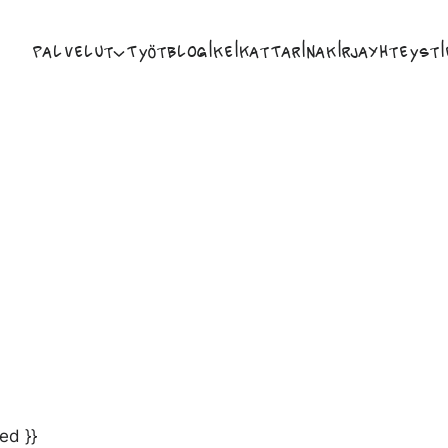
Palvelut
Työt
Blogi
Keikat
Tarina
Kirja
Yhteysti
ed }}