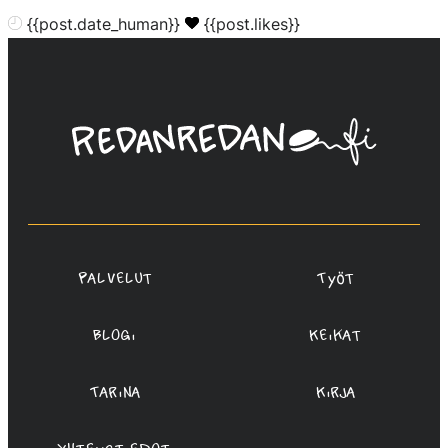
{{post.date_human}}
{{post.likes}}
Linda
Saukko-
Rauta,
Redanredan
Oy
Palvelut
Työt
Blogi
Keikat
Tarina
Kirja