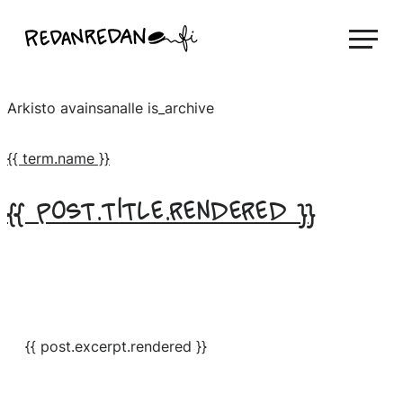
Siirry
Linda Saukko-Rauta, Redanredan Oy
suoraan
Livekuvitusta
sisältöön
ja
Arkisto avainsanalle
is_archive
piirrosvideoita
{{ term.name }}
{{ post.title.rendered }}
{{ post.excerpt.rendered }}