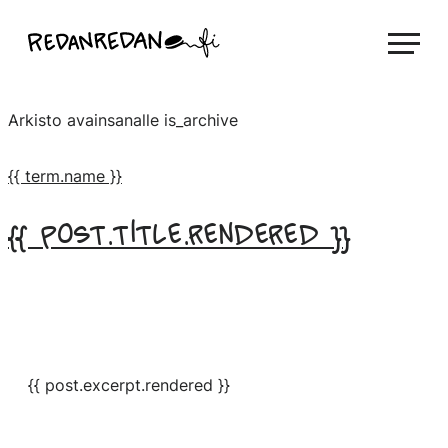
Siirry
Linda Saukko-Rauta, Redanredan Oy
suoraan
Livekuvitusta
sisältöön
ja
Arkisto avainsanalle
is_archive
piirrosvideoita
{{ term.name }}
{{ post.title.rendered }}
{{ post.excerpt.rendered }}