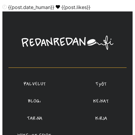
{{post.date_human}}
{{post.likes}}
Linda
Saukko-
Rauta,
Redanredan
Oy
Palvelut
Työt
Blogi
Keikat
Tarina
Kirja