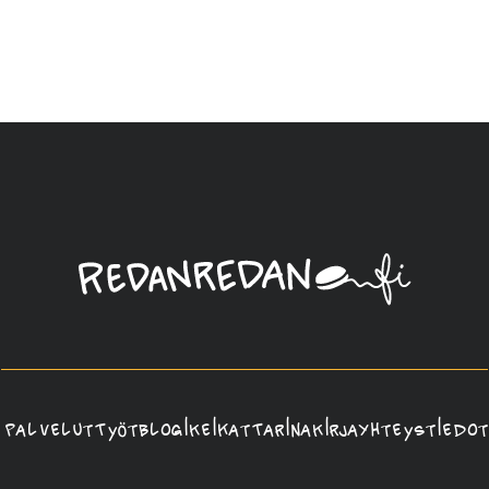
Linda
Saukko-
Rauta,
Redanredan
Oy
Palvelut
Työt
Blogi
Keikat
Tarina
Kirja
Yhteystiedot