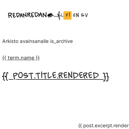
Siirry
Fi
En
Sv
Linda Saukko-Rauta, Redanredan Oy
suoraan
Vaihda
English:
Svenska:
Livekuvitusta
sisältöön
kieli
Vaihda
Vaihda
ja
Suomeksi
kieli
kieli
piirrosvideoita
Arkisto avainsanalle
is_archive
kieleen
kieleen
English
Svenska
{{ term.name }}
{{ post.title.rendered }}
{{ post.excerpt.render