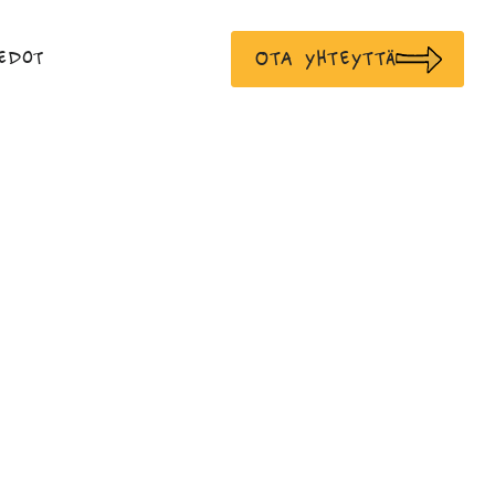
Ota yhteyttä
edot