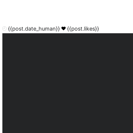
{{post.date_human}}
{{post.likes}}