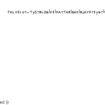
Palvelut
Työt
Blogi
Keikat
Tarina
Kirja
Yhteysti
ed }}