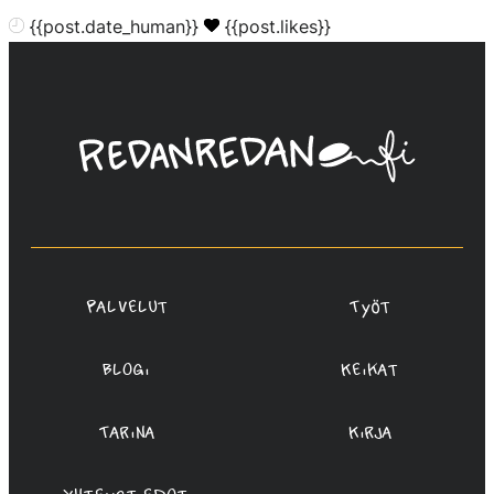
{{post.date_human}}
{{post.likes}}
Linda
Saukko-
Rauta,
Redanredan
Oy
Palvelut
Työt
Blogi
Keikat
Tarina
Kirja