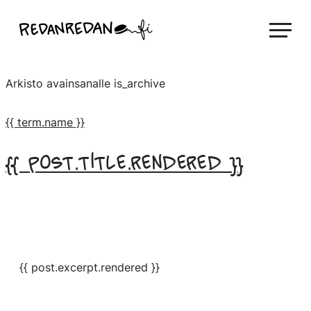
Siirry
Linda Saukko-Rauta, Redanredan Oy
suoraan
Livekuvitusta
sisältöön
ja
Arkisto avainsanalle
is_archive
piirrosvideoita
{{ term.name }}
{{ post.title.rendered }}
{{ post.excerpt.rendered }}