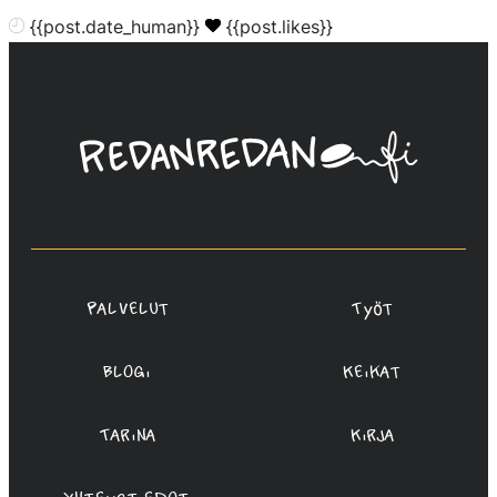
{{post.date_human}}
{{post.likes}}
Linda
Saukko-
Rauta,
Redanredan
Oy
Palvelut
Työt
Blogi
Keikat
Tarina
Kirja