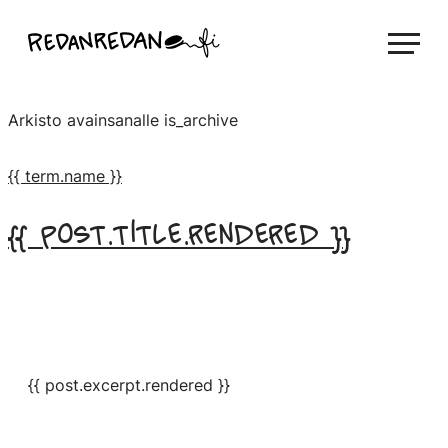
Siirry
Linda Saukko-Rauta, Redanredan Oy
suoraan
Livekuvitusta
sisältöön
ja
Arkisto avainsanalle
is_archive
piirrosvideoita
{{ term.name }}
{{ post.title.rendered }}
{{ post.excerpt.rendered }}