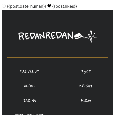
{{post.date_human}}
{{post.likes}}
Linda
Saukko-
Rauta,
Redanredan
Oy
Palvelut
Työt
Blogi
Keikat
Tarina
Kirja