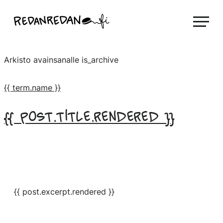
Siirry
Linda Saukko-Rauta, Redanredan Oy
suoraan
Livekuvitusta
sisältöön
ja
Arkisto avainsanalle
is_archive
piirrosvideoita
{{ term.name }}
{{ post.title.rendered }}
{{ post.excerpt.rendered }}