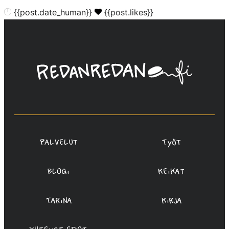
{{post.date_human}}
{{post.likes}}
Linda
Saukko-
Rauta,
Redanredan
Oy
Palvelut
Työt
Blogi
Keikat
Tarina
Kirja