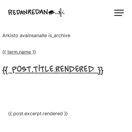
Siirry
Linda Saukko-Rauta, Redanredan Oy
suoraan
Livekuvitusta
sisältöön
ja
Arkisto avainsanalle
is_archive
piirrosvideoita
{{ term.name }}
{{ post.title.rendered }}
{{ post.excerpt.rendered }}