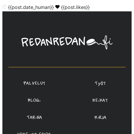
{{post.date_human}}
{{post.likes}}
Linda
Saukko-
Rauta,
Redanredan
Oy
Palvelut
Työt
Blogi
Keikat
Tarina
Kirja