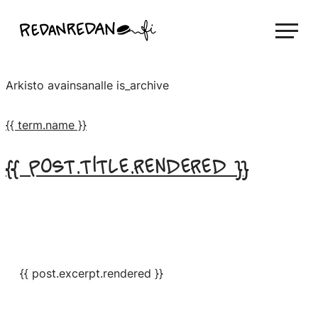
Siirry
Linda Saukko-Rauta, Redanredan Oy
suoraan
Livekuvitusta
sisältöön
ja
Arkisto avainsanalle
is_archive
piirrosvideoita
{{ term.name }}
{{ post.title.rendered }}
{{ post.excerpt.rendered }}