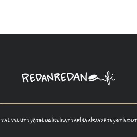
Linda
Saukko-
Rauta,
Redanredan
Oy
Palvelut
Työt
Blogi
Keikat
Tarina
Kirja
Yhteystiedot