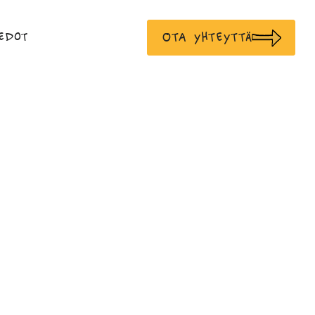
Ota yhteyttä
edot