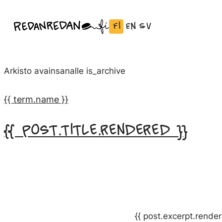
Siirry
Fi
En
Sv
Linda Saukko-Rauta, Redanredan Oy
suoraan
Vaihda
English:
Svenska:
Livekuvitusta
sisältöön
kieli
Vaihda
Vaihda
ja
Suomeksi
kieli
kieli
piirrosvideoita
Arkisto avainsanalle
is_archive
kieleen
kieleen
English
Svenska
{{ term.name }}
{{ post.title.rendered }}
{{ post.excerpt.render