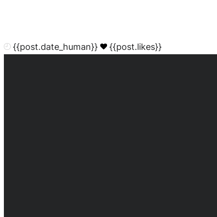
{{post.date_human}}
{{post.likes}}