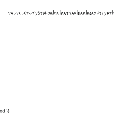
Palvelut
Työt
Blogi
Keikat
Tarina
Kirja
Yhteysti
ed }}