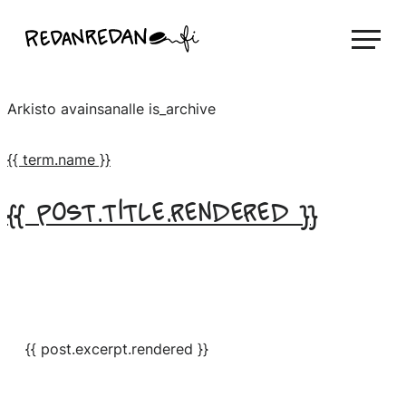
Siirry
Linda Saukko-Rauta, Redanredan Oy
suoraan
Livekuvitusta
sisältöön
ja
Arkisto avainsanalle
is_archive
piirrosvideoita
{{ term.name }}
{{ post.title.rendered }}
{{ post.excerpt.rendered }}