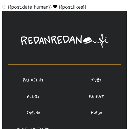
{{post.date_human}}
{{post.likes}}
Linda
Saukko-
Rauta,
Redanredan
Oy
Palvelut
Työt
Blogi
Keikat
Tarina
Kirja