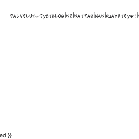
Palvelut
Työt
Blogi
Keikat
Tarina
Kirja
Yhteysti
ed }}