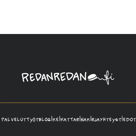
Linda
Saukko-
Rauta,
Redanredan
Oy
Palvelut
Työt
Blogi
Keikat
Tarina
Kirja
Yhteystiedot