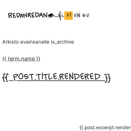
Siirry
Fi
En
Sv
Linda Saukko-Rauta, Redanredan Oy
suoraan
Vaihda
English:
Svenska:
Livekuvitusta
sisältöön
kieli
Vaihda
Vaihda
ja
Suomeksi
kieli
kieli
piirrosvideoita
Arkisto avainsanalle
is_archive
kieleen
kieleen
English
Svenska
{{ term.name }}
{{ post.title.rendered }}
{{ post.excerpt.render