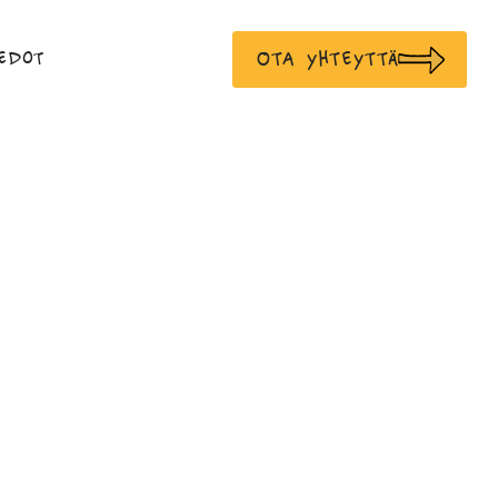
Ota yhteyttä
edot