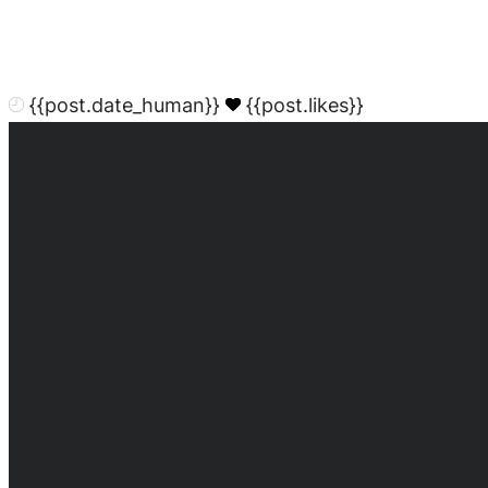
{{post.date_human}}
{{post.likes}}