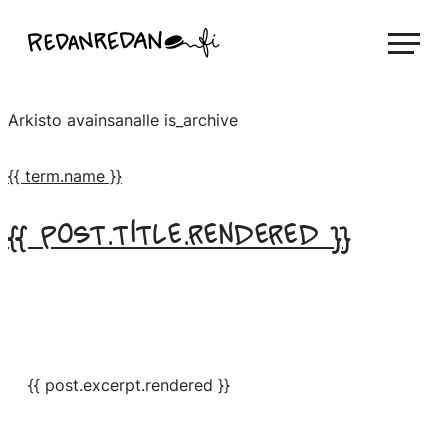
Siirry
Linda Saukko-Rauta, Redanredan Oy
suoraan
Livekuvitusta
sisältöön
ja
Arkisto avainsanalle
is_archive
piirrosvideoita
{{ term.name }}
{{ post.title.rendered }}
{{ post.excerpt.rendered }}