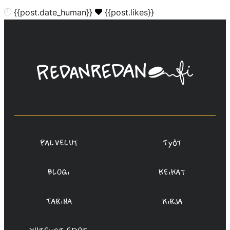
{{post.date_human}}
{{post.likes}}
Linda
Saukko-
Rauta,
Redanredan
Oy
Palvelut
Työt
Blogi
Keikat
Tarina
Kirja