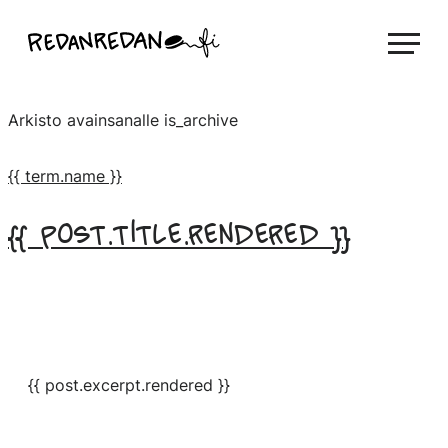
Siirry
Linda Saukko-Rauta, Redanredan Oy
suoraan
Livekuvitusta
sisältöön
ja
Arkisto avainsanalle
is_archive
piirrosvideoita
{{ term.name }}
{{ post.title.rendered }}
{{ post.excerpt.rendered }}