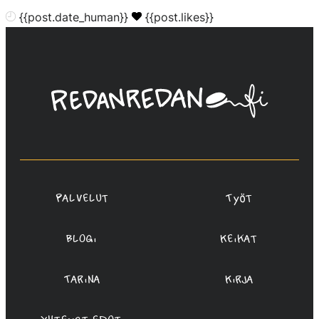
{{post.date_human}}
{{post.likes}}
Linda
Saukko-
Rauta,
Redanredan
Oy
Palvelut
Työt
Blogi
Keikat
Tarina
Kirja