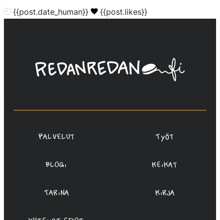
{{post.date_human}}
{{post.likes}}
Linda
Saukko-
Rauta,
Redanredan
Oy
Palvelut
Työt
Blogi
Keikat
Tarina
Kirja