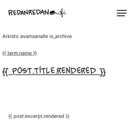
Siirry
Linda Saukko-Rauta, Redanredan Oy
suoraan
Livekuvitusta
sisältöön
ja
Arkisto avainsanalle
is_archive
piirrosvideoita
{{ term.name }}
{{ post.title.rendered }}
{{ post.excerpt.rendered }}