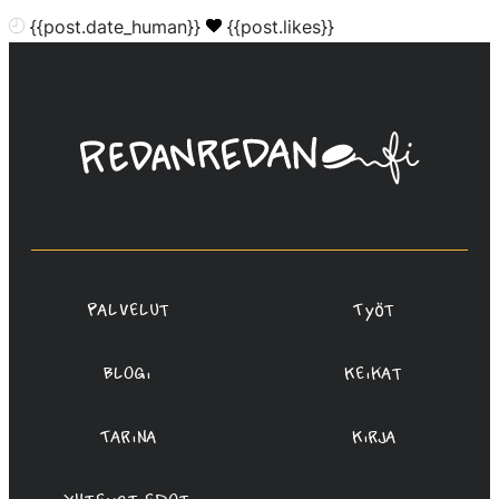
{{post.date_human}}
{{post.likes}}
Linda
Saukko-
Rauta,
Redanredan
Oy
Palvelut
Työt
Blogi
Keikat
Tarina
Kirja