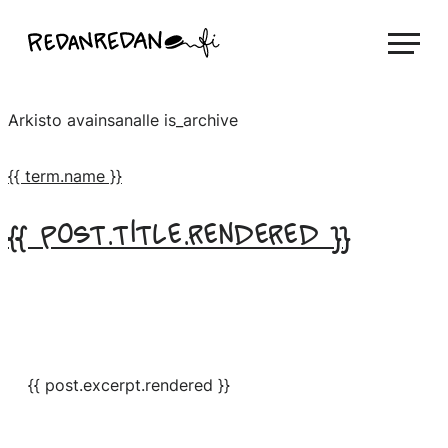
Siirry
Linda Saukko-Rauta, Redanredan Oy
suoraan
Livekuvitusta
sisältöön
ja
Arkisto avainsanalle
is_archive
piirrosvideoita
{{ term.name }}
{{ post.title.rendered }}
{{ post.excerpt.rendered }}