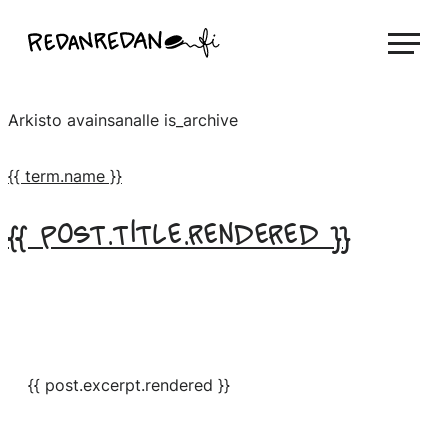
Siirry
Linda Saukko-Rauta, Redanredan Oy
suoraan
Livekuvitusta
sisältöön
ja
Arkisto avainsanalle
is_archive
piirrosvideoita
{{ term.name }}
{{ post.title.rendered }}
{{ post.excerpt.rendered }}