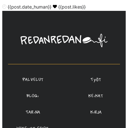
{{post.date_human}}
{{post.likes}}
Linda
Saukko-
Rauta,
Redanredan
Oy
Palvelut
Työt
Blogi
Keikat
Tarina
Kirja