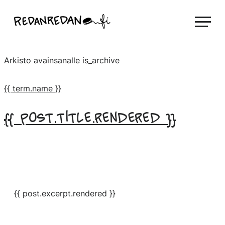
Siirry
Linda Saukko-Rauta, Redanredan Oy
suoraan
Livekuvitusta
sisältöön
ja
Arkisto avainsanalle
is_archive
piirrosvideoita
{{ term.name }}
{{ post.title.rendered }}
{{ post.excerpt.rendered }}