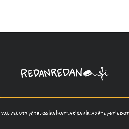
Linda
Saukko-
Rauta,
Redanredan
Oy
Palvelut
Työt
Blogi
Keikat
Tarina
Kirja
Yhteystiedot