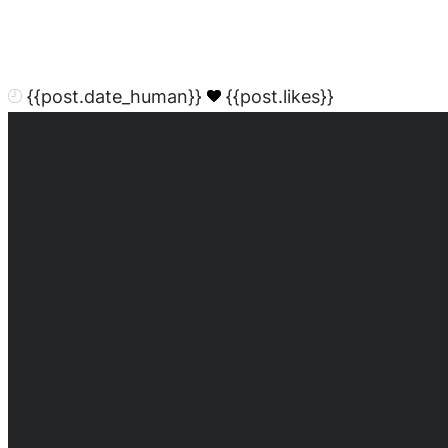
{{post.date_human}}
{{post.likes}}