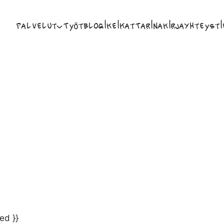
Palvelut
Työt
Blogi
Keikat
Tarina
Kirja
Yhteysti
ed }}