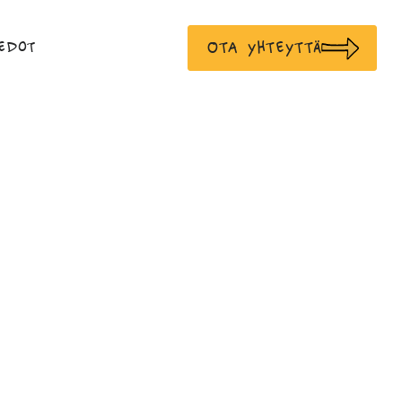
Ota yhteyttä
edot