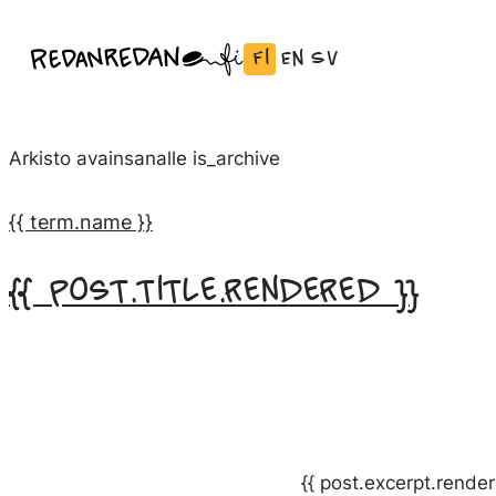
Siirry
Fi
En
Sv
Linda Saukko-Rauta, Redanredan Oy
suoraan
Vaihda
English:
Svenska:
Livekuvitusta
sisältöön
kieli
Vaihda
Vaihda
ja
Suomeksi
kieli
kieli
piirrosvideoita
Arkisto avainsanalle
is_archive
kieleen
kieleen
English
Svenska
{{ term.name }}
{{ post.title.rendered }}
{{ post.excerpt.render