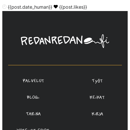
{{post.date_human}}
{{post.likes}}
Linda
Saukko-
Rauta,
Redanredan
Oy
Palvelut
Työt
Blogi
Keikat
Tarina
Kirja