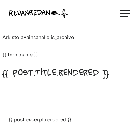
Siirry
Linda Saukko-Rauta, Redanredan Oy
suoraan
Livekuvitusta
sisältöön
ja
Arkisto avainsanalle
is_archive
piirrosvideoita
{{ term.name }}
{{ post.title.rendered }}
{{ post.excerpt.rendered }}