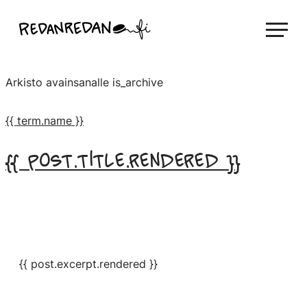
Siirry
Linda Saukko-Rauta, Redanredan Oy
suoraan
Livekuvitusta
sisältöön
ja
Arkisto avainsanalle
is_archive
piirrosvideoita
{{ term.name }}
{{ post.title.rendered }}
{{ post.excerpt.rendered }}