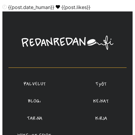
{{post.date_human}}
{{post.likes}}
Linda
Saukko-
Rauta,
Redanredan
Oy
Palvelut
Työt
Blogi
Keikat
Tarina
Kirja