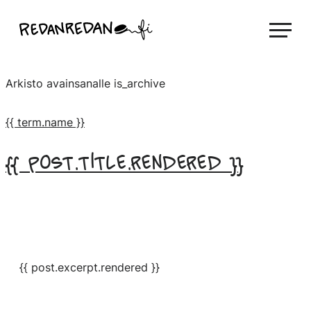
Siirry
Linda Saukko-Rauta, Redanredan Oy
suoraan
Livekuvitusta
sisältöön
ja
Arkisto avainsanalle
is_archive
piirrosvideoita
{{ term.name }}
{{ post.title.rendered }}
{{ post.excerpt.rendered }}