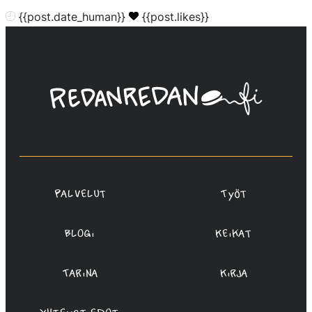
{{post.date_human}}
{{post.likes}}
Linda
Saukko-
Rauta,
Redanredan
Oy
Palvelut
Työt
Blogi
Keikat
Tarina
Kirja