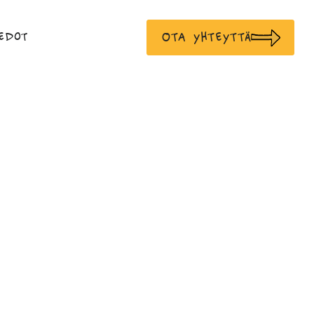
Ota yhteyttä
edot