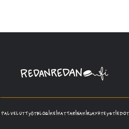
Linda
Saukko-
Rauta,
Redanredan
Oy
Palvelut
Työt
Blogi
Keikat
Tarina
Kirja
Yhteystiedot