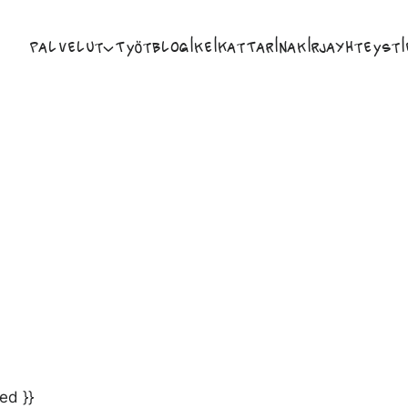
Palvelut
Työt
Blogi
Keikat
Tarina
Kirja
Yhteysti
ed }}