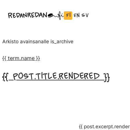
Siirry
Fi
En
Sv
Linda Saukko-Rauta, Redanredan Oy
suoraan
Vaihda
English:
Svenska:
Livekuvitusta
sisältöön
kieli
Vaihda
Vaihda
ja
Suomeksi
kieli
kieli
piirrosvideoita
Arkisto avainsanalle
is_archive
kieleen
kieleen
English
Svenska
{{ term.name }}
{{ post.title.rendered }}
{{ post.excerpt.render