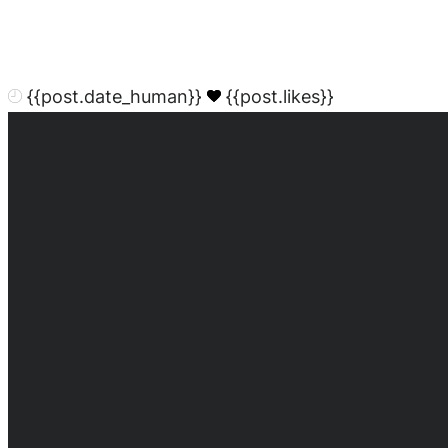
{{post.date_human}}
{{post.likes}}