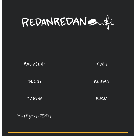
Linda
Saukko-
Rauta,
Redanredan
Oy
Palvelut
Työt
Blogi
Keikat
Tarina
Kirja
Yhteystiedot