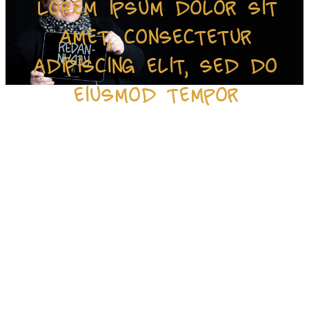
Lorem ipsum dolor sit
amet, consectetur
adipiscing elit, sed do
eiusmod tempor
Lorem ipsum dolor sit amet, consectetur adipiscing
elit, sed do eiusmod tempor incididunt ut labore et
dolore magna aliqua. Ut enim ad minim veniam,
quis nostrud exercitation ullamco laboris nisi ut
aliquip ex ea commodo consequat. Duis aute irure
dolor in reprehenderit in voluptate velit esse cillum
dolore eu fugiat nulla pariatur. Excepteur sint
occaecat cupidatat non proident, sunt in culpa qui
officia deserunt mollit anim id est laborum.