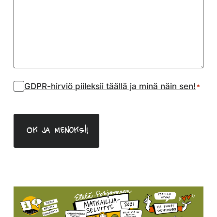
Suostumus
GDPR-hirviö piileksii täällä ja minä näin sen!
*
*