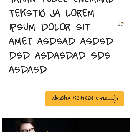
tekstiö ja lorem
ipsum dolor sit
amet asdsad asdsd
dsd asdasdad sds
asdasd
Kirjoita kohteen URL