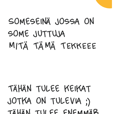
Someseinä jossa on
some juttuja
MITÄ TÄMÄ TEKKEEE
Tähän tulee keikat
jotka on tulevia ;)
tähän tulee enemmäb