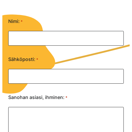
"
Nimi:
*
*
"
näyttää
pakolliset
kentät
Sähköposti:
*
Sanohan asiasi, ihminen:
*