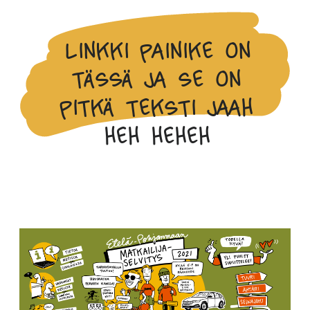
Linkki painike on
tässä ja se on
pitkä teksti jaah
heh heheh