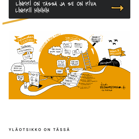
Linkki on tässä ja se on kiva
linkkii hihihih
YLÄOTSIKKO ON TÄSSÄ