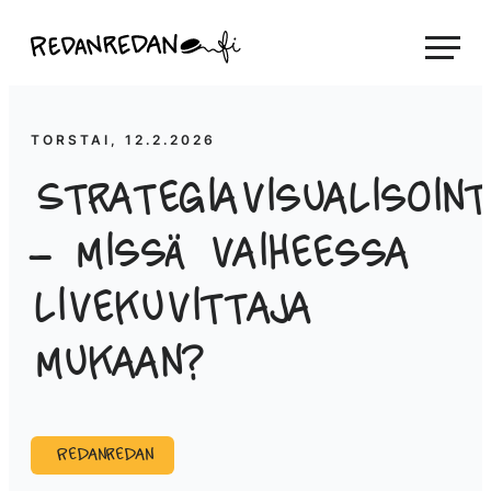
Siirry
Linda Saukko-Rauta, Redanredan Oy
suoraan
Livekuvitusta
sisältöön
ja
piirrosvideoita
TORSTAI, 12.2.2026
Strategiavisualisoint
– missä vaiheessa
livekuvittaja
mukaan?
Redanredan