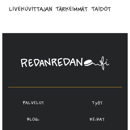
Livekuvittajan Tärkeimmät Taidot
Linda
Saukko-
Rauta,
Redanredan
Oy
Palvelut
Työt
Blogi
Keikat