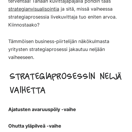
tervehtää! Tänään kuvittajapajalla pohdin taas
strategianvisualisointia
ja sitä, missä vaiheessa
strategiaprosessia livekuvittaja tuo eniten arvoa.
Kiinnostaako?
Tämmöisen business-piirtelijän näkökulmasta
yritysten strategiaprosessi jakautuu neljään
vaiheeseen.
Strategiaprosessin neljä
vaihetta
Ajatusten avaruuspöly -vaihe
Ohutta yläpilveä -vaihe