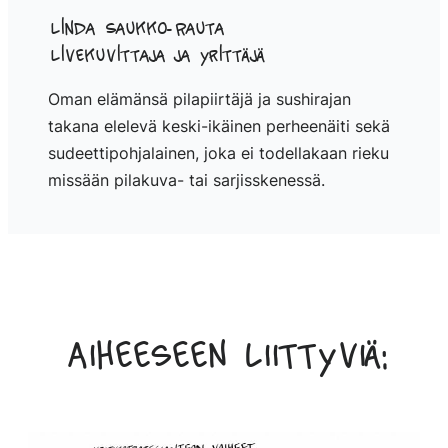
Linda Saukko-Rauta
Livekuvittaja ja yrittäjä
Oman elämänsä pilapiirtäjä ja sushirajan
takana elelevä keski-ikäinen perheenäiti sekä
sudeettipohjalainen, joka ei todellakaan rieku
missään pilakuva- tai sarjisskenessä.
Aiheeseen liittyviä: