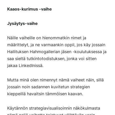
Kaaos-kurimus -vaihe
Jysäytys-vaihe
Näille vaiheille on hienommatkin nimet ja
määrittelyt, ja ne varmaankin oppii, jos käy jossain
Hallituksen Hahmogallerian jäsen -koulutuksessa ja
saa sieltä tutkintotodistuksen, jonka voi sitten
jakaa LinkedInissä.
Mutta minä olen nimennyt nämä vaiheet näin, sillä
jossain noin sadannen kuvitetun strategien
kieppeillä havaitsin tämmöisen kaavan.
Käytännön strategiavisualisoinnin näkökulmasta
nämä neljä vaihetta toistuvat yllättävän usein.