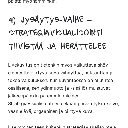
palata myöhemminkin.
4) Jysäytys-vaihe –
strategiavisualisointi
tiivistää ja herättelee
Livekuvitus on tietenkin myös vaikuttava shöy-
elementti: piirtyvä kuva viihdyttää, hoksauttaa ja
tekee vaikutuksen. Kun kuvanteossa on ollut itse
osallisena, sen ydinmuoto ja -sisällöt muistuvat
jälkeenpäinkin paremmin mieleen.
Strategiavisualisointi ei olekaan päivän tylsin kalvo,
vaan elävä, orgaaninen ja piirtyvä kuva.
Useimmiten teen kuitenkin strategiavisualisointeja