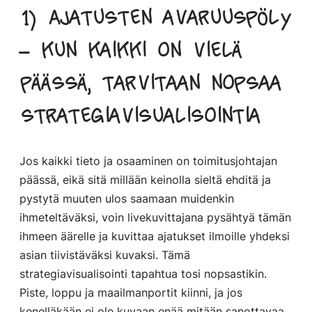
1) Ajatusten avaruuspöly
– kun kaikki on vielä
päässä, tarvitaan nopsaa
strategiavisualisointia
Jos kaikki tieto ja osaaminen on toimitusjohtajan
päässä, eikä sitä millään keinolla sieltä ehditä ja
pystytä muuten ulos saamaan muidenkin
ihmeteltäväksi, voin livekuvittajana pysähtyä tämän
ihmeen äärelle ja kuvittaa ajatukset ilmoille yhdeksi
asian tiivistäväksi kuvaksi. Tämä
strategiavisualisointi tapahtua tosi nopsastikin.
Piste, loppu ja maailmanportit kiinni, ja jos
kenelläkään ei ole kuvaan enää mitään sanottavaa,