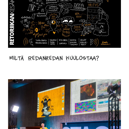
Miltä Redanredan kuulostaa?