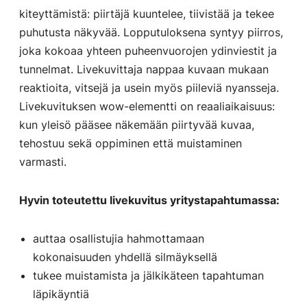
kiteyttämistä: piirtäjä kuuntelee, tiivistää ja tekee
puhutusta näkyvää. Lopputuloksena syntyy piirros,
joka kokoaa yhteen puheenvuorojen ydinviestit ja
tunnelmat. Livekuvittaja nappaa kuvaan mukaan
reaktioita, vitsejä ja usein myös piileviä nyansseja.
Livekuvituksen wow-elementti on reaaliaikaisuus:
kun yleisö pääsee näkemään piirtyvää kuvaa,
tehostuu sekä oppiminen että muistaminen
varmasti.
Hyvin toteutettu livekuvitus yritystapahtumassa:
auttaa osallistujia hahmottamaan
kokonaisuuden yhdellä silmäyksellä
tukee muistamista ja jälkikäteen tapahtuman
läpikäyntiä