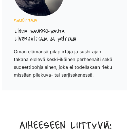
Kirjoittaja
Linda Saukko-Rauta
Livekuvittaja ja yrittäjä
Oman elämänsä pilapiirtäjä ja sushirajan
takana elelevä keski-ikäinen perheenäiti sekä
sudeettipohjalainen, joka ei todellakaan rieku
missään pilakuva- tai sarjisskenessä.
Aiheeseen liittyviä: