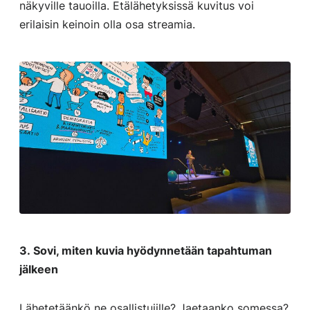
näkyville tauoilla. Etälähetyksissä kuvitus voi
erilaisin keinoin olla osa streamia.
3. Sovi, miten kuvia hyödynnetään tapahtuman
jälkeen
Lähetetäänkö ne osallistujille? Jaetaanko somessa?