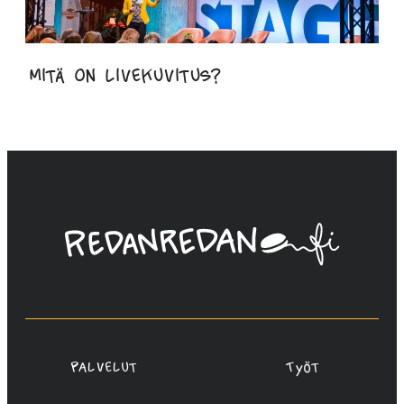
Mitä on livekuvitus?
Linda
Saukko-
Rauta,
Redanredan
Oy
Palvelut
Työt