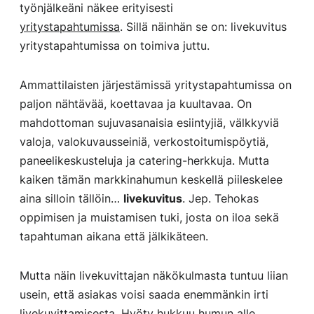
työnjälkeäni näkee erityisesti
yritystapahtumissa
. Sillä näinhän se on: livekuvitus
yritystapahtumissa on toimiva juttu.
Ammattilaisten järjestämissä yritystapahtumissa on
paljon nähtävää, koettavaa ja kuultavaa. On
mahdottoman sujuvasanaisia esiintyjiä, välkkyviä
valoja, valokuvausseiniä, verkostoitumispöytiä,
paneelikeskusteluja ja catering-herkkuja. Mutta
kaiken tämän markkinahumun keskellä piileskelee
aina silloin tällöin…
livekuvitus
. Jep. Tehokas
oppimisen ja muistamisen tuki, josta on iloa sekä
tapahtuman aikana että jälkikäteen.
Mutta näin livekuvittajan näkökulmasta tuntuu liian
usein, että asiakas voisi saada enemmänkin irti
livekuvittamisesta. Hyöty hukkuu humun alle.