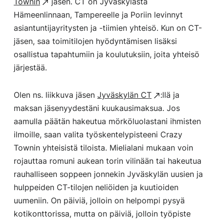
Townin
jäsen. CT on Jyväskylästä
Hämeenlinnaan, Tampereelle ja Poriin levinnyt
asiantuntijayritysten ja -tiimien yhteisö. Kun on CT-
jäsen, saa toimitilojen hyödyntämisen lisäksi
osallistua tapahtumiin ja koulutuksiin, joita yhteisö
järjestää.
Olen ns. liikkuva jäsen
Jyväskylän CT
:llä ja
maksan jäsenyydestäni kuukausimaksua. Jos
aamulla päätän hakeutua mörköluolastani ihmisten
ilmoille, saan valita työskentelypisteeni Crazy
Townin yhteisistä tiloista. Mielialani mukaan voin
rojauttaa romuni aukean torin vilinään tai hakeutua
rauhalliseen soppeen jonnekin Jyväskylän uusien ja
hulppeiden CT-tilojen neliöiden ja kuutioiden
uumeniin. On päiviä, jolloin on helpompi pysyä
kotikonttorissa, mutta on päiviä, jolloin työpiste