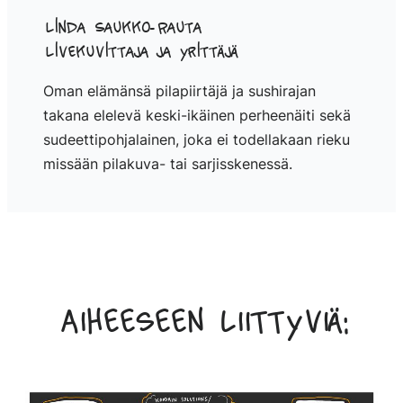
Linda Saukko-Rauta
Livekuvittaja ja yrittäjä
Oman elämänsä pilapiirtäjä ja sushirajan
takana elelevä keski-ikäinen perheenäiti sekä
sudeettipohjalainen, joka ei todellakaan rieku
missään pilakuva- tai sarjisskenessä.
Aiheeseen liittyviä: