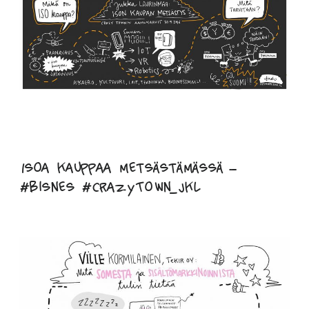
Isoa kauppaa metsästämässä –
#bisnes #CrazyTown_Jkl