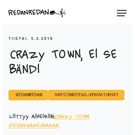
Siirry
Linda Saukko-Rauta, Redanredan Oy
suoraan
Livekuvitusta
sisältöön
ja
piirrosvideoita
TIISTAI, 5.2.2019
Crazy Town, ei se
bändi
Redanredan
Sketchnotes/Livekuvitukset
Liittyy aiheisiin:
Crazy town
kovassaseurassa