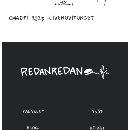
Cmadfi 2023 -livekuvitukset
Linda
Saukko-
Rauta,
Redanredan
Oy
Palvelut
Työt
Blogi
Keikat