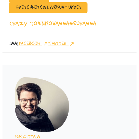
Sketchnotes/Livekuvitukset
Crazy town
kovassaseurassa
Jaa:
Facebook
Twitter
Kirjoittaja