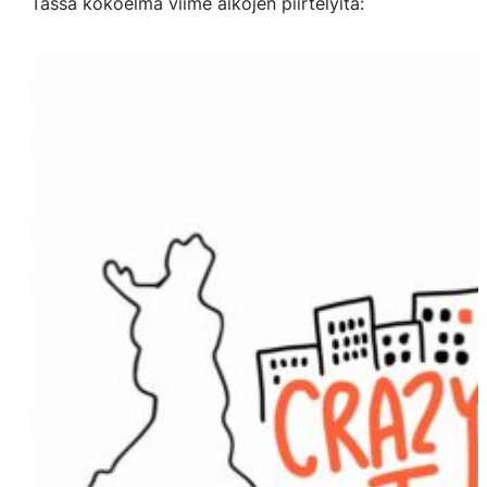
Tässä kokoelma viime aikojen piirtelyitä: