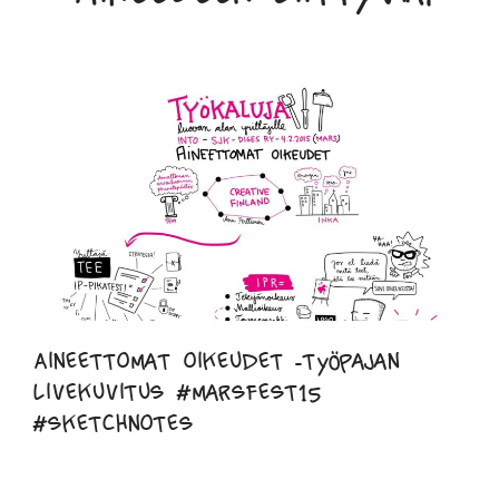
Aineettomat oikeudet -työpajan
livekuvitus #marsfest15
#sketchnotes