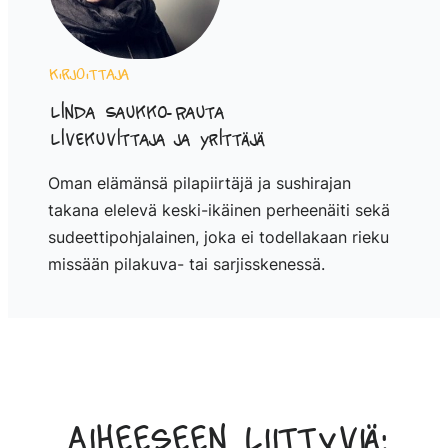
Kirjoittaja
Linda Saukko-Rauta
Livekuvittaja ja yrittäjä
Oman elämänsä pilapiirtäjä ja sushirajan
takana elelevä keski-ikäinen perheenäiti sekä
sudeettipohjalainen, joka ei todellakaan rieku
missään pilakuva- tai sarjisskenessä.
Aiheeseen liittyviä: