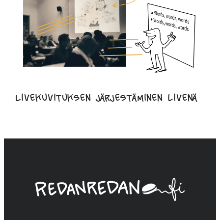
Livekuvituksen järjestäminen livenä
Linda
Saukko-
Rauta,
Redanredan