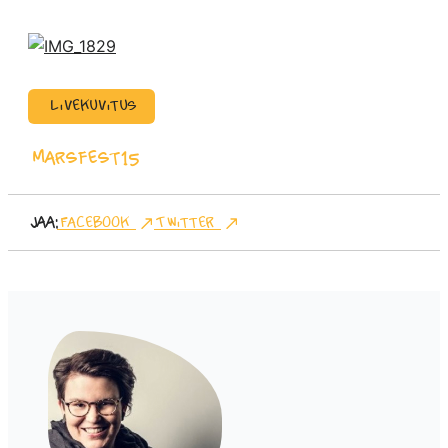
Livekuvitus
Marsfest15
Jaa:
Facebook
Twitter