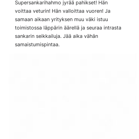
Supersankarihahmo jyrää pahikset! Hän
voittaa veturin! Hän valloittaa vuoren! Ja
samaan aikaan yrityksen muu väki istuu
toimistossa läppärin äärellä ja seuraa intrasta
sankarin seikkailuja. Jää aika vähän
samaistumispintaa.