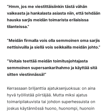
”Hmm, jos me viestittäisiinkin tästä vähän
vaikeasta ja hankalasta asiasta niin, että tehdään
hauska sarjis meidän toimarista
erilaisissa
tilanteissa.”
”Meidän firmalla vois olla semmoinen oma sarjis
nettisivuilla ja siellä vois seikkailla meidän johto.”
”Voitais teettää meidän toimitusjohtajasta
semmoinen supersankarihahmo ja käyttää sitä
sitten viestinnässä!”
Kerrassaan briljanttia ajatuksenjuoksua: on aina
hyvä työllistää piirtäjää. Mutta miksi ajatus
toimaripilakuvista tai johdon superhessuista on
joskus käytännössä huono, huonompi, huonoin