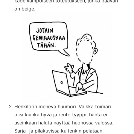
kädenlämpöiseen toteutukseen, jonka pääväri
on beige.
Henkilöön menevä huumori. Vaikka toimari
olisi kuinka hyvä ja rento tyyppi, häntä ei
useinkaan haluta näyttää huonossa valossa.
Sarja- ja pilakuvissa kuitenkin pelataan