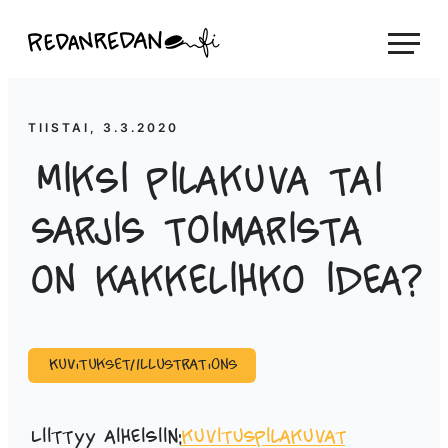
Siirry
Linda Saukko-Rauta, Redanredan Oy
suoraan
Livekuvitusta
sisältöön
ja
piirrosvideoita
TIISTAI, 3.3.2020
Miksi pilakuva tai
sarjis toimarista
on kakkelihko idea?
Kuvitukset/Illustrations
Liittyy aiheisiin:
kuvitus
pilakuvat