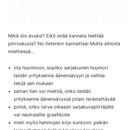
Mikä siis avuksi? Eikö enää kannata teettää
piirroskuvia? No tietenkin kannattaa! Mutta aihioita
miettiessä…
ota huomioon, sopiiko sarjakuvien huumori
teidän yrityksenne äänensävyyn ja valitse
tekijä sen mukaan
saman tien voi miettiä, onko teidän
yrityksenne äänensävyssä jotain terästettävää
pohdi, onko tarve oikeasti sarjakuvapiirtäjälle
vai neutraalille graafikolle
mieti myös hahmojen kirjo kuntoon: pelkän