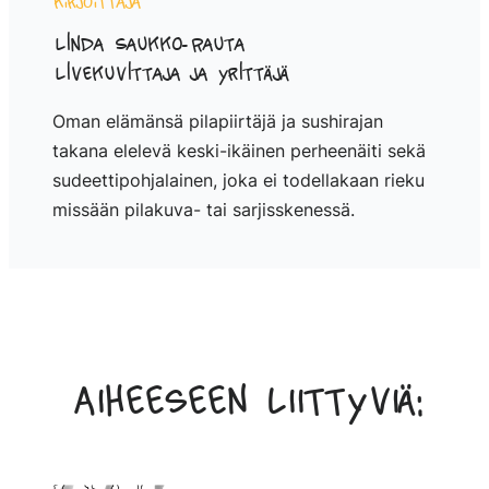
Kirjoittaja
Linda Saukko-Rauta
Livekuvittaja ja yrittäjä
Oman elämänsä pilapiirtäjä ja sushirajan
takana elelevä keski-ikäinen perheenäiti sekä
sudeettipohjalainen, joka ei todellakaan rieku
missään pilakuva- tai sarjisskenessä.
Aiheeseen liittyviä: