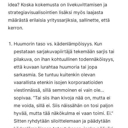
idea? Koska kokemusta on livekuvittamisen ja
strategiavisualisointien lisäksi myös laajasta
määrästä erilaisia yrityssarjiksia, sallinette, että
kerron.
Huumorin taso vs. kädenlämpöisyys. Kun
pestataan sarjakuvapiirtäjä tekemään sarjis tai
pilakuva, on ihan kohtuullinen todennäköisyys,
että kuvaan lurahtaa huumoria tai jopa
sarkasmia. Se tuntuu kuitenkin olevan
vaarallista etenkin isojen korporaatioiden
viestinnässä, sillä semmoinen ei vain ole…
sopivaa. ”Tai siis ihan kivoja nää on, mutta ei
me voida, sillä ei. Siis näissähän on tosi paljon
hyvää, mutta tää näkökulma ei vaan toimi. Ei.”
Sitten ryhdytään siloittelemaan ja päädytään