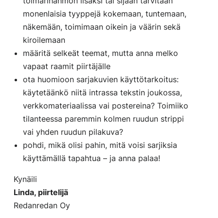
toimarihahmon lisäksi tai sijaan tarvitaan
monenlaisia tyyppejä kokemaan, tuntemaan,
näkemään, toimimaan oikein ja väärin sekä
kiroilemaan
määritä selkeät teemat, mutta anna melko
vapaat raamit piirtäjälle
ota huomioon sarjakuvien käyttötarkoitus:
käytetäänkö niitä intrassa tekstin joukossa,
verkkomateriaalissa vai postereina? Toimiiko
tilanteessa paremmin kolmen ruudun strippi
vai yhden ruudun pilakuva?
pohdi, mikä olisi pahin, mitä voisi sarjiksia
käyttämällä tapahtua – ja anna palaa!
Kynäili
Linda, piirtelijä
Redanredan Oy