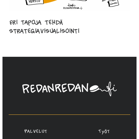
Eri tapoja tehdä
strategiavisualisointi
Linda
Saukko-
Rauta,
Redanredan
Oy
Palvelut
Työt