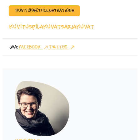
Kuvitukset/Illustrations
kuvitus
pilakuvat
sarjakuvat
Jaa:
Facebook
Twitter