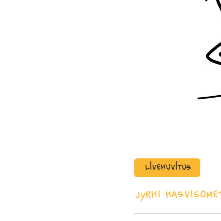
Livekuvitus
Jyrki Kasvi
Somet