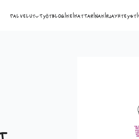
Palvelut
Työt
Blogi
Keikat
Tarina
Kirja
Yhteysti