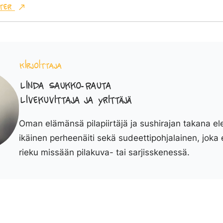
ter
Kirjoittaja
Linda Saukko-Rauta
Livekuvittaja ja yrittäjä
Oman elämänsä pilapiirtäjä ja sushirajan takana el
ikäinen perheenäiti sekä sudeettipohjalainen, joka 
rieku missään pilakuva- tai sarjisskenessä.