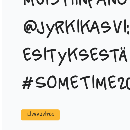
muistiinpano
@jyrkikasvi:
esityksestä
#SomeTime2
Livekuvitus