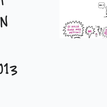
t
n
013