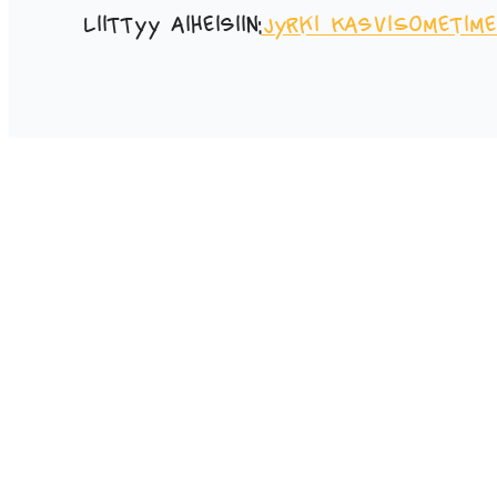
Liittyy aiheisiin:
Jyrki Kasvi
Sometime