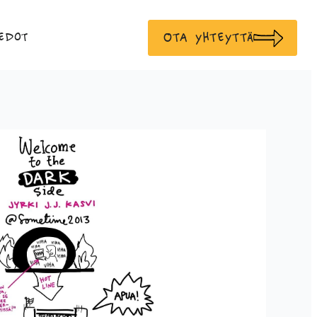
Ota yhteyttä
edot