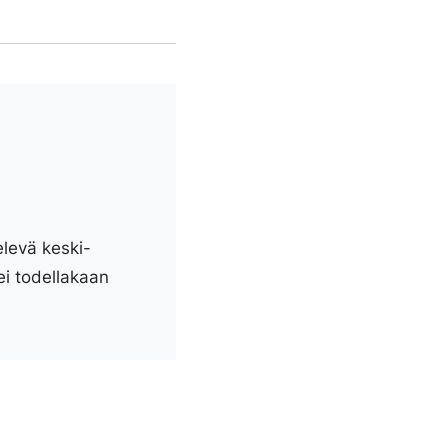
elevä keski-
ei todellakaan