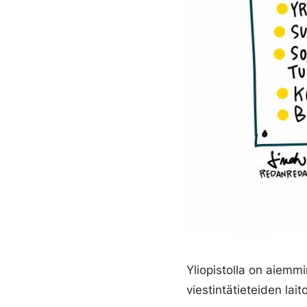
Yliopistolla on aiemm
viestintätieteiden lai