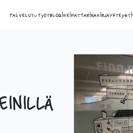
Palvelut
Työt
Blogi
Keikat
Tarina
Kirja
Yhteysti
einillä