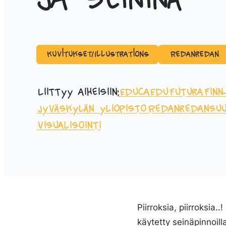
ja seininä
Kuvitukset/Illustrations
Redanredan
Liittyy aiheisiin:
Educa
EduFutura
Finn
Jyväskylän yliopisto
Redanredan
suu
visualisointi
Piirroksia, piirroksia..
käytetty seinäpinnoilla