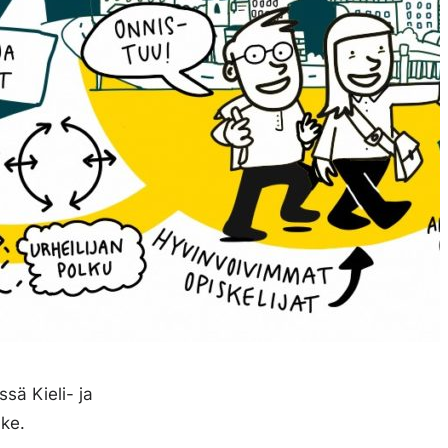
sä Kieli- ja
äke.