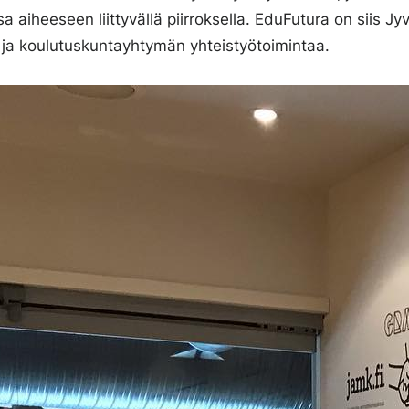
a aiheeseen liittyvällä piirroksella. EduFutura on siis Jy
ja koulutuskuntayhtymän yhteistyötoimintaa.