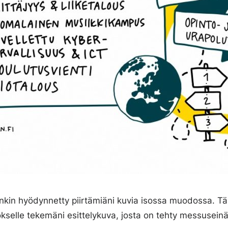
inkin hyödynnetty piirtämiäni kuvia isossa muodossa. Täs
tokselle tekemäni esittelykuva, josta on tehty messusein