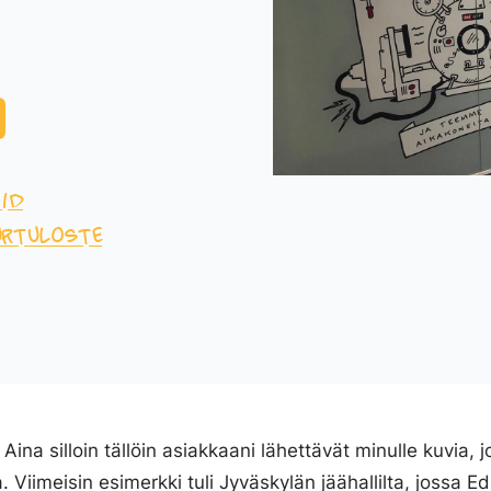
-ID
rtuloste
! Aina silloin tällöin asiakkaani lähettävät minulle kuvia, j
. Viimeisin esimerkki tuli Jyväskylän jäähallilta, jossa Ed