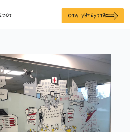
Ota yhteyttä
edot