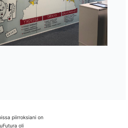
oissa piirroksiani on
uFutura oli