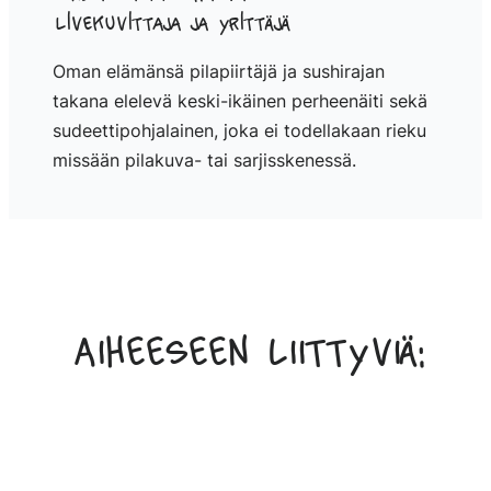
Livekuvittaja ja yrittäjä
Oman elämänsä pilapiirtäjä ja sushirajan
takana elelevä keski-ikäinen perheenäiti sekä
sudeettipohjalainen, joka ei todellakaan rieku
missään pilakuva- tai sarjisskenessä.
Aiheeseen liittyviä: