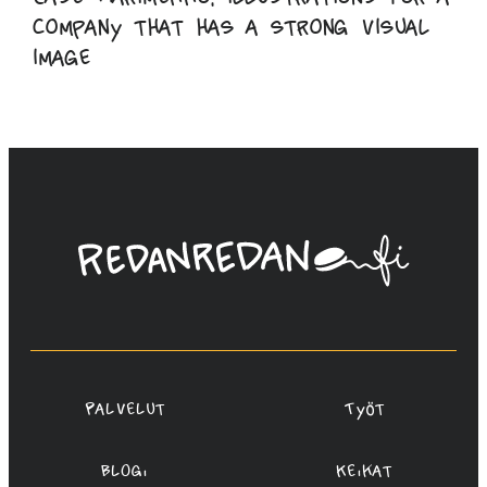
company that has a strong visual
image
Linda
Saukko-
Rauta,
Redanredan
Oy
Palvelut
Työt
Blogi
Keikat