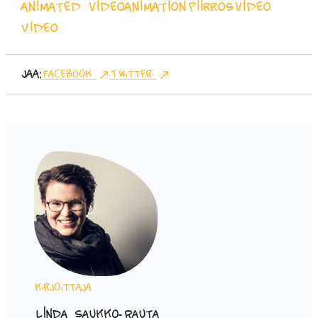
animated video
animation
Piirrosvideo
Video
Jaa:
Facebook
Twitter
Kirjoittaja
Linda Saukko-Rauta