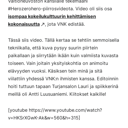
Valtioneuvoston kanslialle tekemääni
#Herozerohero-piirrosvideota. Video oli siis osa
isompaa kokeilukulttuurin kehittämisen
kokonaisuutta
, jota VNK edistää.
Tässä siis video. Tällä kertaa se tehtiin semmoisella
tekniikalla, että kuva pysyy suurin piirtein
paikallaan ja siirrytään ikään kuin valmiista kuvasta
toiseen. Vain joitain yksityiskohtia on animoitu
elävyyden vuoksi. Käsiksen tein minä ja sitä
viilattiin yhdessä VNK:n ihmisten kanssa. Editoinnin
hoiti tuttuun tapaan Turjansalon Lauri ja spiikkerinä
meillä oli Antti Luusuaniemi. Kiitokset kaikille!
[youtube https://www.youtube.com/watch?
v=HKSrXGwK-Ak&w=560&h=315]