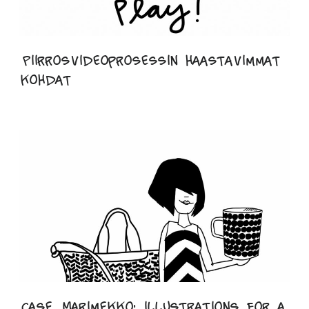
Piirrosvideoprosessin haastavimmat
kohdat
Case Marimekko: illustrations for a