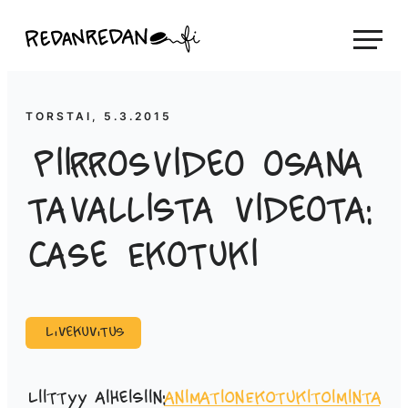
Siirry
Linda Saukko-Rauta, Redanredan Oy
suoraan
Livekuvitusta
sisältöön
ja
piirrosvideoita
TORSTAI, 5.3.2015
Piirrosvideo osana
tavallista videota:
case Ekotuki
Livekuvitus
Liittyy aiheisiin:
animation
Ekotukitoiminta