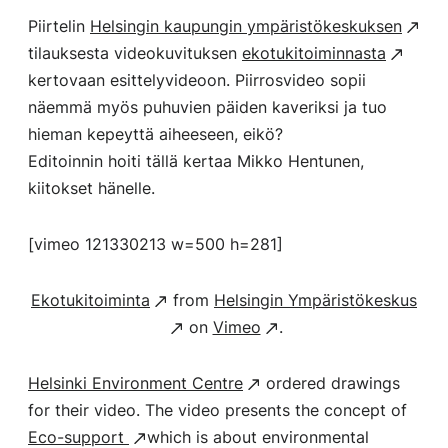
Piirtelin
Helsingin kaupungin ympäristökeskuksen
tilauksesta videokuvituksen
ekotukitoiminnasta
kertovaan esittelyvideoon. Piirrosvideo sopii
näemmä myös puhuvien päiden kaveriksi ja tuo
hieman kepeyttä aiheeseen, eikö?
Editoinnin hoiti tällä kertaa Mikko Hentunen,
kiitokset hänelle.
[vimeo 121330213 w=500 h=281]
Ekotukitoiminta
from
Helsingin Ympäristökeskus
on
Vimeo
.
Helsinki Environment Centre
ordered drawings
for their video. The video presents the concept of
Eco-support
which is about environmental