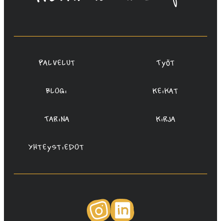
Saukko-
Rauta,
Redanredan
Oy
Palvelut
Työt
Blogi
Keikat
Tarina
Kirja
Yhteystiedot
Instagram
LinkedIn