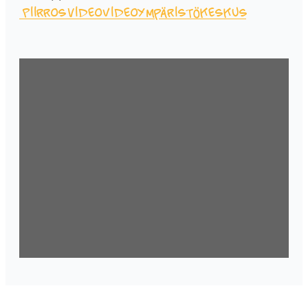
Piirrosvideo
Video
Ympäristökeskus