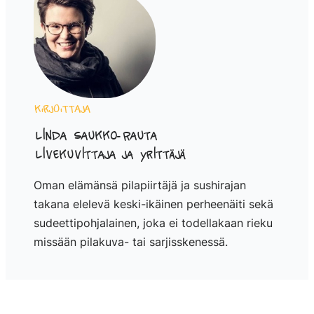
Kirjoittaja
Linda Saukko-Rauta
Livekuvittaja ja yrittäjä
Oman elämänsä pilapiirtäjä ja sushirajan
takana elelevä keski-ikäinen perheenäiti sekä
sudeettipohjalainen, joka ei todellakaan rieku
missään pilakuva- tai sarjisskenessä.