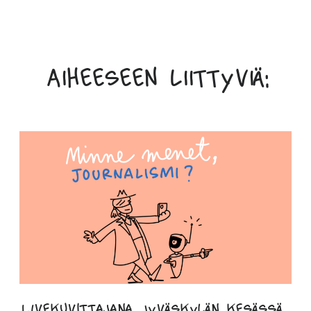
Aiheeseen liittyviä:
LIvekuvittajana Jyväskylän kesässä