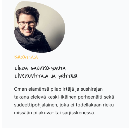
Kirjoittaja
Linda Saukko-Rauta
Livekuvittaja ja yrittäjä
Oman elämänsä pilapiirtäjä ja sushirajan
takana elelevä keski-ikäinen perheenäiti sekä
sudeettipohjalainen, joka ei todellakaan rieku
missään pilakuva- tai sarjisskenessä.