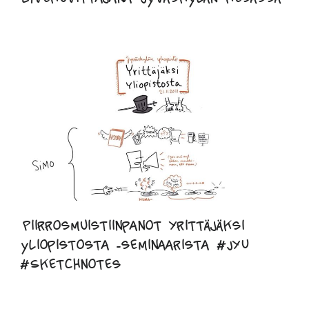
Piirrosmuistiinpanot Yrittäjäksi
yliopistosta -seminaarista #JYU
#Sketchnotes