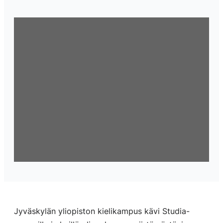
Jyväskylän yliopiston kielikampus kävi Studia-