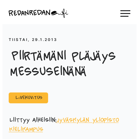
Siirry
Linda Saukko-Rauta, Redanredan Oy
suoraan
Livekuvitusta
sisältöön
ja
piirrosvideoita
TIISTAI, 29.1.2013
Piirtämäni pläjäys
messuseinänä
Livekuvitus
Liittyy aiheisiin:
Jyväskylän yliopisto
Kielikampus