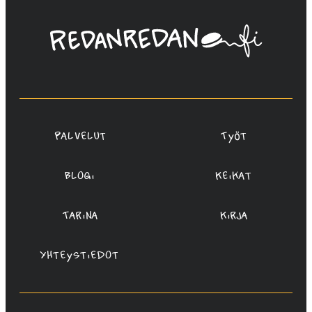
Linda
Saukko-
Rauta,
Redanredan
Oy
Palvelut
Työt
Blogi
Keikat
Tarina
Kirja
Yhteystiedot