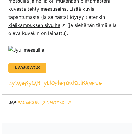
messuilla ja heillä oli mukanaan piirtämästäni
kuvasta tehty messuseinä. Lisää kuvia
tapahtumasta (ja seinästä) löytyy tietenkin
kielikampuksen sivuilta
(ja sieltähän tämä alla
oleva kuvakin on lainattu).
Livekuvitus
Jyväskylän yliopisto
Kielikampus
Jaa:
Facebook
Twitter