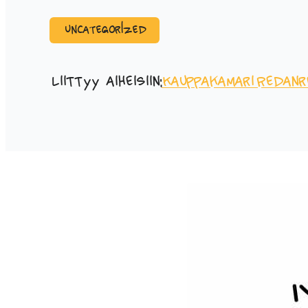
Uncategorized
Liittyy aiheisiin:
Kauppakamari
Redanr