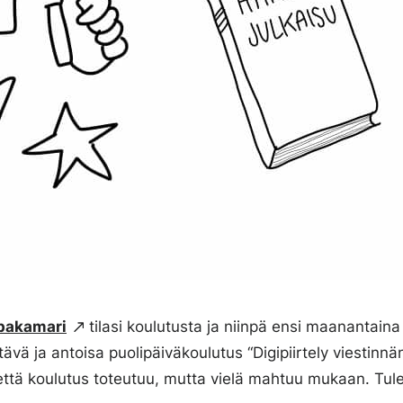
pakamari
tilasi koulutusta ja niinpä ensi maanantaina
tävä ja antoisa puolipäiväkoulutus “Digipiirtely viestinnä
 että koulutus toteutuu, mutta vielä mahtuu mukaan. Tule