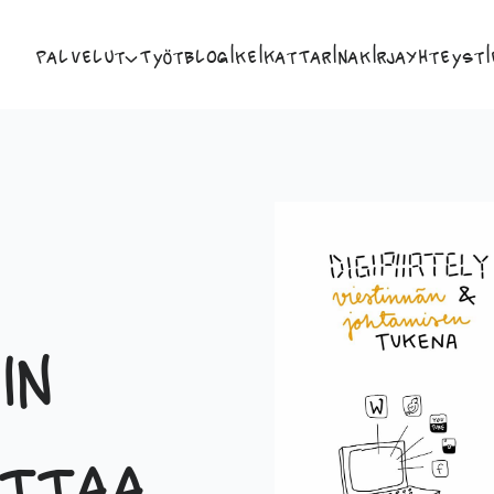
Palvelut
Työt
Blogi
Keikat
Tarina
Kirja
Yhteysti
in