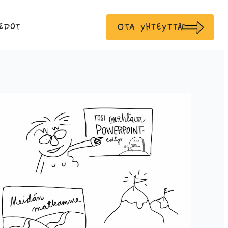
Ota yhteyttä
edot