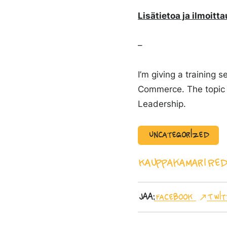
Lisätietoa ja ilmoit
–
I’m giving a training
Commerce. The topic o
Leadership.
Uncategorized
Kauppakamari
Red
Jaa:
Facebook
Twit