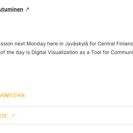
tautuminen
 session next Monday here in Jyväskylä for Central Finla
f the day is Digital Visualization as a Tool for Commun
anredan
ter