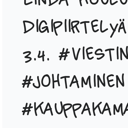
Linda koulu
digipiirtely
3.4. #viesti
#johtaminen
#kauppakama