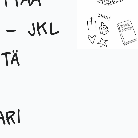
ttaa
ä – JKL
ntä
ri