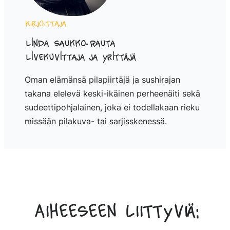
Kirjoittaja
Linda Saukko-Rauta
Livekuvittaja ja yrittäjä
Oman elämänsä pilapiirtäjä ja sushirajan
takana elelevä keski-ikäinen perheenäiti sekä
sudeettipohjalainen, joka ei todellakaan rieku
missään pilakuva- tai sarjisskenessä.
Aiheeseen liittyviä: