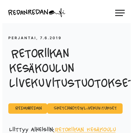
Siirry
Linda Saukko-Rauta, Redanredan Oy
suoraan
Livekuvitusta
sisältöön
ja
piirrosvideoita
PERJANTAI, 7.6.2019
Retoriikan
kesäkoulun
livekuvitustuotokse
Redanredan
Sketchnotes/Livekuvitukset
Liittyy aiheisiin:
Retoriikan Kesäkoulu