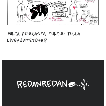
Miltä puhujasta tuntuu tulla
livekuvitetuksi?
Linda
Saukko-
Rauta,
Redanredan
Oy