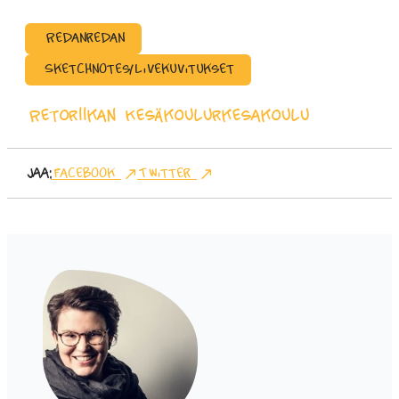
Redanredan
Sketchnotes/Livekuvitukset
Retoriikan Kesäkoulu
rkesakoulu
Jaa:
Facebook
Twitter