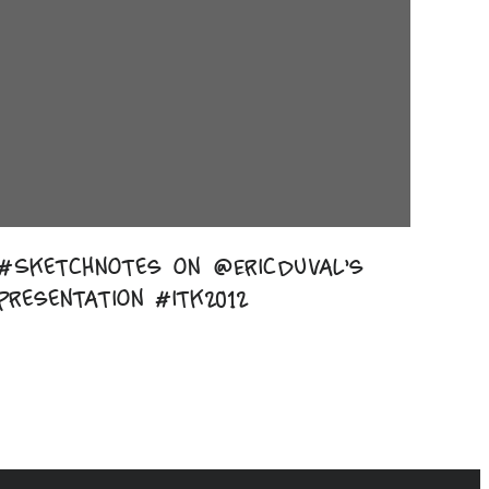
#Sketchnotes on @EricDuval’s
presentation #itk2012