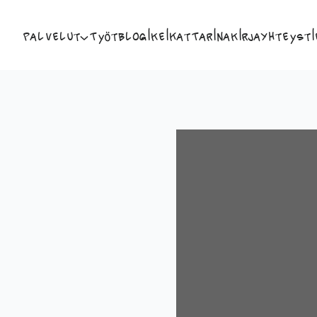
Palvelut
Työt
Blogi
Keikat
Tarina
Kirja
Yhteysti