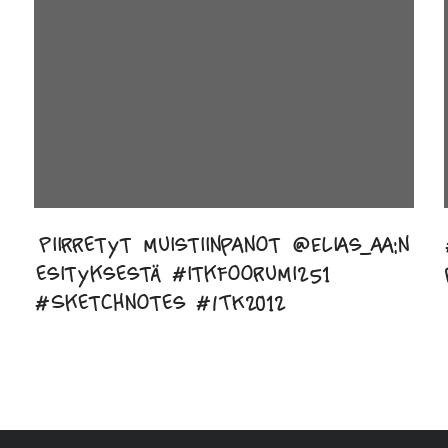
Piirretyt muistiinpanot @Elias_aa:n
esityksestä #itkfoorumi251
#Sketchnotes #ITK2012