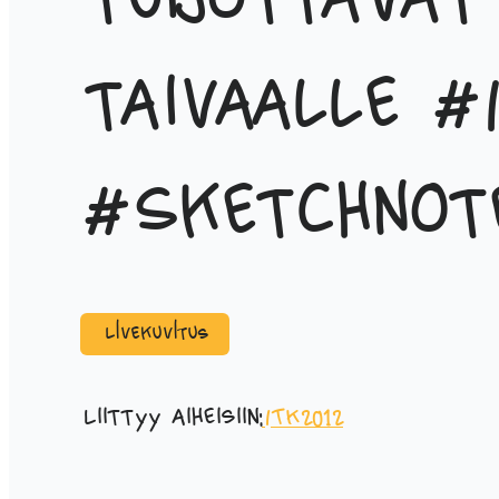
tuijottavat
taivaalle #
#Sketchnot
Livekuvitus
Liittyy aiheisiin:
ITK2012