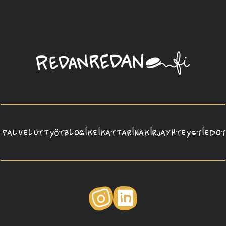
Linda
Saukko-
Rauta,
Redanredan
Oy
Palvelut
Työt
Blogi
Keikat
Tarina
Kirja
Yhteystiedot
Instagram
LinkedIn