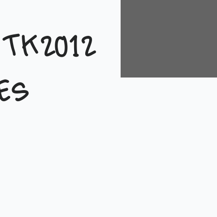
ITK2012
es