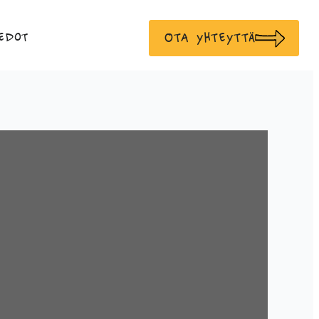
Ota yhteyttä
edot