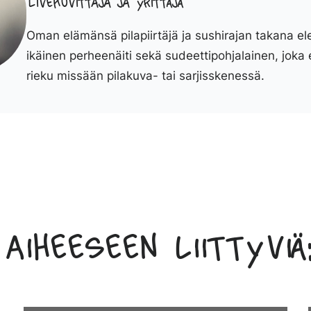
Livekuvittaja ja yrittäjä
Oman elämänsä pilapiirtäjä ja sushirajan takana el
ikäinen perheenäiti sekä sudeettipohjalainen, joka 
rieku missään pilakuva- tai sarjisskenessä.
Aiheeseen liittyviä: