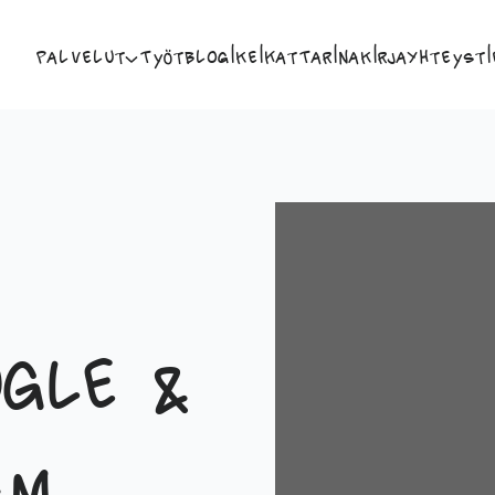
Palvelut
Työt
Blogi
Keikat
Tarina
Kirja
Yhteysti
gle &