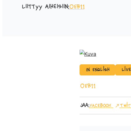
Liittyy aiheisiin:
OEB11
In English
Liv
OEB11
Jaa:
Facebook
Twit