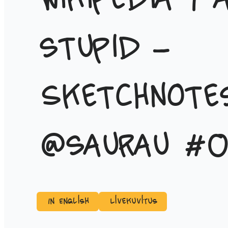
Wikipedia I 
stupid –
Sketchnote
@saurau #O
In English
Livekuvitus