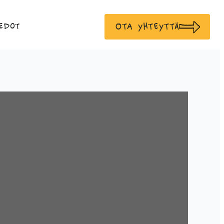
Ota yhteyttä
edot