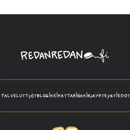
Linda
Saukko-
Rauta,
Redanredan
Oy
Palvelut
Työt
Blogi
Keikat
Tarina
Kirja
Yhteystiedot