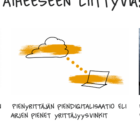
Aiheeseen liittyviä:
w
Pienyrittäjän piendigitalisaatio eli
arjen pienet yrittäjyysvinkit