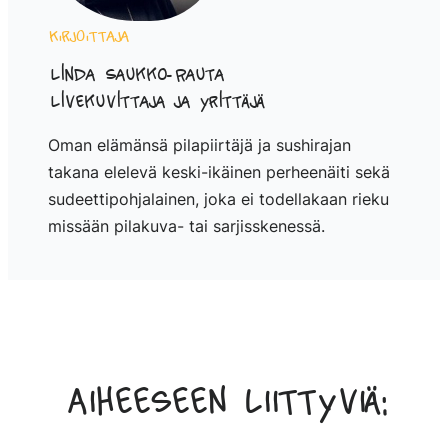
Kirjoittaja
Linda Saukko-Rauta
Livekuvittaja ja yrittäjä
Oman elämänsä pilapiirtäjä ja sushirajan
takana elelevä keski-ikäinen perheenäiti sekä
sudeettipohjalainen, joka ei todellakaan rieku
missään pilakuva- tai sarjisskenessä.
Aiheeseen liittyviä: