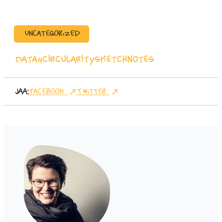
Uncategorized
Data4circularity
sketchnotes
Jaa:
Facebook
Twitter