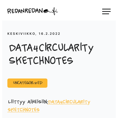
Siirry
Linda Saukko-Rauta, Redanredan Oy
suoraan
Livekuvitusta
sisältöön
ja
piirrosvideoita
KESKIVIIKKO, 16.2.2022
Data4Circularity
Sketchnotes
Uncategorized
Liittyy aiheisiin:
Data4circularity
sketchnotes