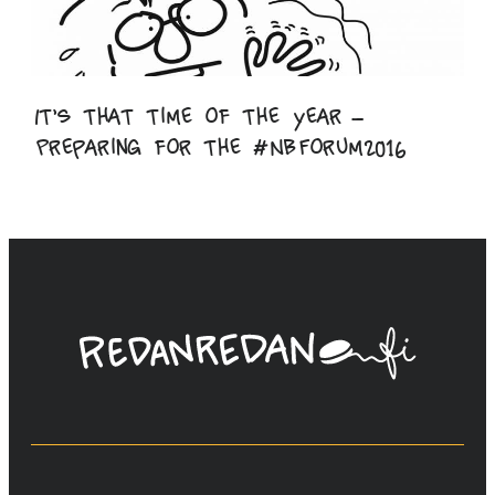
It’s that time of the year –
Preparing for the #NBForum2016
Linda
Saukko-
Rauta,
Redanredan
Oy