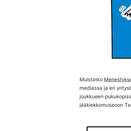
Muistatko
Menestykse
mediassa ja eri yritys
joukkueen pukukopissa
jääkiekkomuseoon Tam