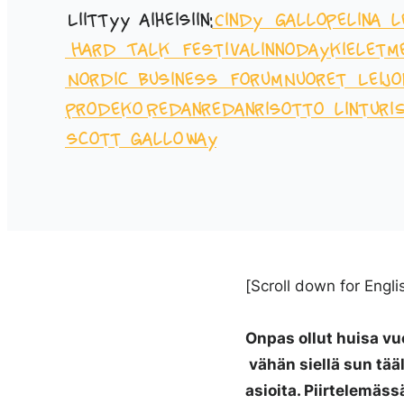
Liittyy aiheisiin:
Cindy Gallop
elina l
Hard Talk Festival
innoday
kielet
m
Nordic Business Forum
Nuoret Leijo
prodeko
Redanredan
risotto linturi
S
scott galloway
[
Scroll down for Engli
Onpas ollut huisa vuo
vähän siellä sun tää
asioita. Piirtelemäss