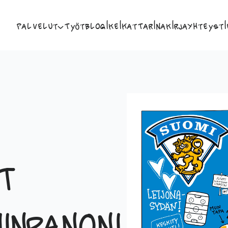
Palvelut
Työt
Blogi
Keikat
Tarina
Kirja
Yhteysti
t