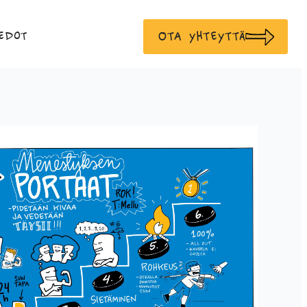
Ota yhteyttä
edot