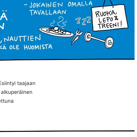
siintyi taajaan
ä alkuperäinen
ettuna