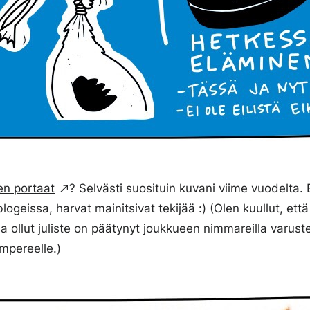
n portaat
? Selvästi suosituin kuvani viime vuodelta. E
blogeissa, harvat mainitsivat tekijää :) (Olen kuullut, ett
 ollut juliste on päätynyt joukkueen nimmareilla varust
pereelle.)