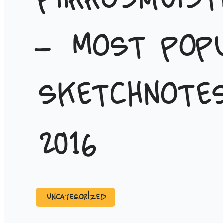
piirrosmuist
– Most pop
sketchnote
2016
Uncategorized