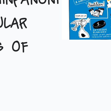
iinpanoni
ular
s of