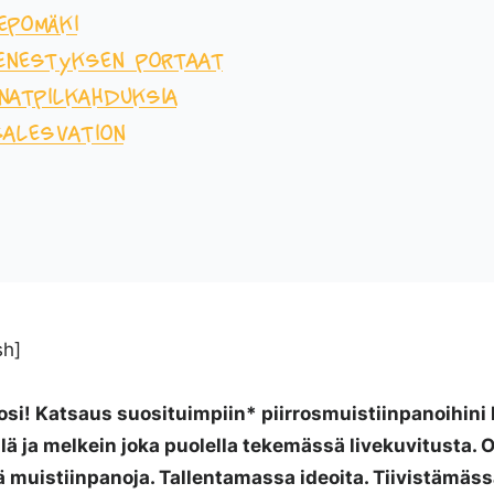
epomäki
enestyksen portaat
nat
pilkahduksia
alesvation
sh
]
si! Katsaus suosituimpiin* piirrosmuistiinpanoihini k
llä ja melkein joka puolella tekemässä livekuvitusta.
ä muistiinpanoja. Tallentamassa ideoita. Tiivistämässä