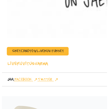
Sketchnotes/Livekuvitukset
Livekuvitus
Varma
Jaa:
Facebook
Twitter