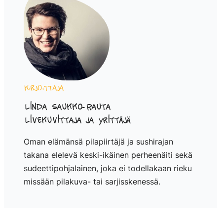
Kirjoittaja
Linda Saukko-Rauta
Livekuvittaja ja yrittäjä
Oman elämänsä pilapiirtäjä ja sushirajan
takana elelevä keski-ikäinen perheenäiti sekä
sudeettipohjalainen, joka ei todellakaan rieku
missään pilakuva- tai sarjisskenessä.