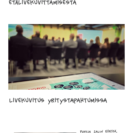
etälivekuvittamisesta
Livekuvitus yritystapahtumissa