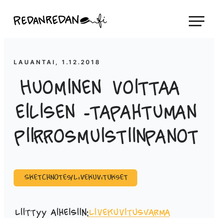
Siirry
Linda Saukko-Rauta, Redanredan Oy
suoraan
Livekuvitusta
sisältöön
ja
piirrosvideoita
LAUANTAI, 1.12.2018
Huominen voittaa
eilisen -tapahtuman
piirrosmuistiinpanot
Sketchnotes/Livekuvitukset
Liittyy aiheisiin:
Livekuvitus
Varma