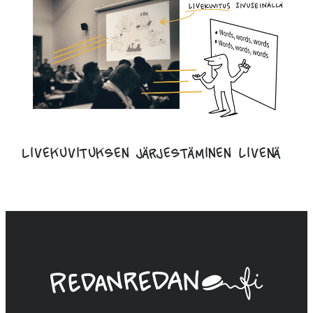
Livekuvituksen järjestäminen livenä
Linda
Saukko-
Rauta,