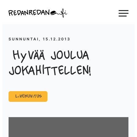
Siirry
Linda Saukko-Rauta, Redanredan Oy
suoraan
Livekuvitusta
sisältöön
ja
piirrosvideoita
SUNNUNTAI, 15.12.2013
Hyvää joulua
jokahittellen!
Livekuvitus