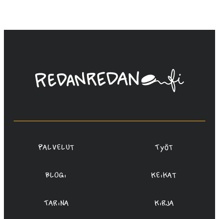
Linda
Saukko-
Rauta,
Redanredan
Oy
Palvelut
Työt
Blogi
Keikat
Tarina
Kirja