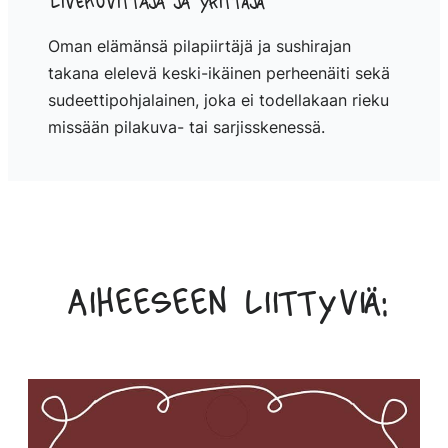
Livekuvittaja ja yrittäjä
Oman elämänsä pilapiirtäjä ja sushirajan
takana elelevä keski-ikäinen perheenäiti sekä
sudeettipohjalainen, joka ei todellakaan rieku
missään pilakuva- tai sarjisskenessä.
Aiheeseen liittyviä: