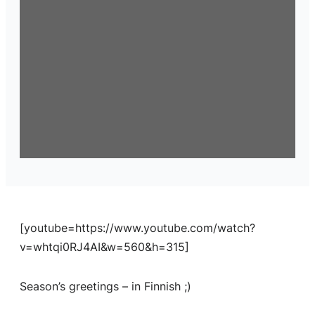
[youtube=https://www.youtube.com/watch?
v=whtqi0RJ4AI&w=560&h=315]
Season’s greetings – in Finnish ;)