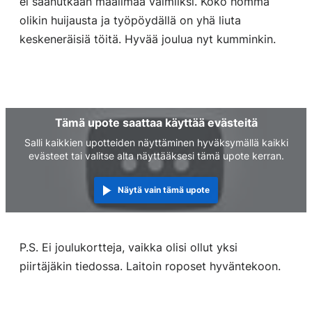
ei saanutkaan maailmaa valmiiksi. Koko homma
olikin huijausta ja työpöydällä on yhä liuta
keskeneräisiä töitä. Hyvää joulua nyt kumminkin.
Tämä upote saattaa käyttää evästeitä
Salli kaikkien upotteiden näyttäminen hyväksymällä kaikki
evästeet tai valitse alta näyttääksesi tämä upote kerran.
Näytä vain tämä upote
P.S. Ei joulukortteja, vaikka olisi ollut yksi
piirtäjäkin tiedossa. Laitoin roposet hyväntekoon.