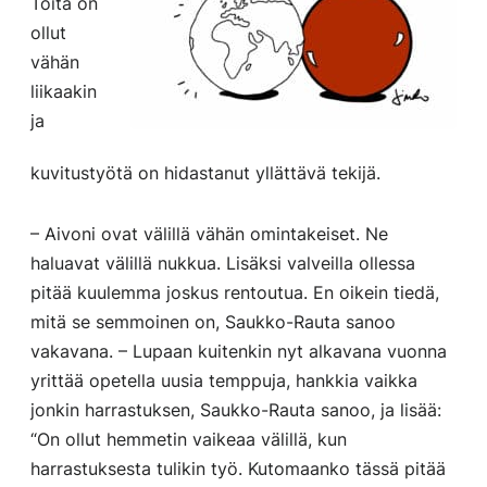
Töitä on
ollut
vähän
liikaakin
ja
kuvitustyötä on hidastanut yllättävä tekijä.
– Aivoni ovat välillä vähän omintakeiset. Ne
haluavat välillä nukkua. Lisäksi valveilla ollessa
pitää kuulemma joskus rentoutua. En oikein tiedä,
mitä se semmoinen on, Saukko-Rauta sanoo
vakavana. – Lupaan kuitenkin nyt alkavana vuonna
yrittää opetella uusia temppuja, hankkia vaikka
jonkin harrastuksen, Saukko-Rauta sanoo, ja lisää:
“On ollut hemmetin vaikeaa välillä, kun
harrastuksesta tulikin työ. Kutomaanko tässä pitää