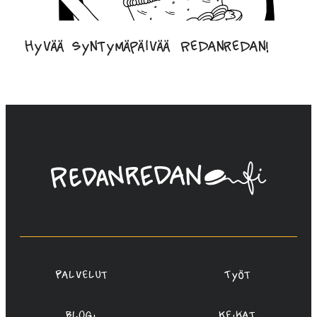
Hyvää syntymäpäivää Redanredan!
Linda
Saukko-
Rauta,
Redanredan
Oy
Palvelut
Työt
Blogi
Keikat