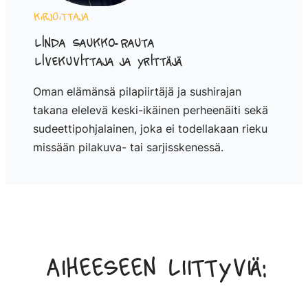
Kirjoittaja
Linda Saukko-Rauta
Livekuvittaja ja yrittäjä
Oman elämänsä pilapiirtäjä ja sushirajan
takana elelevä keski-ikäinen perheenäiti sekä
sudeettipohjalainen, joka ei todellakaan rieku
missään pilakuva- tai sarjisskenessä.
Aiheeseen liittyviä: