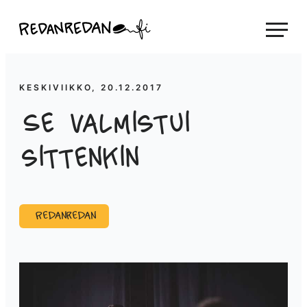
Siirry
Linda Saukko-Rauta, Redanredan Oy
suoraan
Livekuvitusta
sisältöön
ja
piirrosvideoita
KESKIVIIKKO, 20.12.2017
Se valmistui
sittenkin
Redanredan