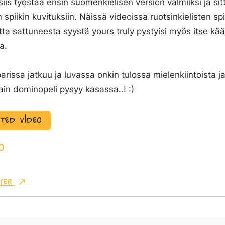
iis työstää ensin suomenkielisen version valmiiksi ja si
n spiikin kuvituksiin. Näissä videoissa ruotsinkielisten s
utta sattuneesta syystä
yours truly
pystyisi myös itse kä
a.
parissa jatkuu ja luvassa onkin tulossa mielenkiintoista j
ain dominopeli pysyy kasassa..! :)
ated video
o
ter