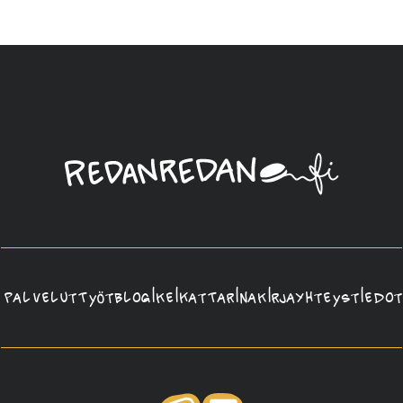
Linda
Saukko-
Rauta,
Redanredan
Oy
Palvelut
Työt
Blogi
Keikat
Tarina
Kirja
Yhteystiedot