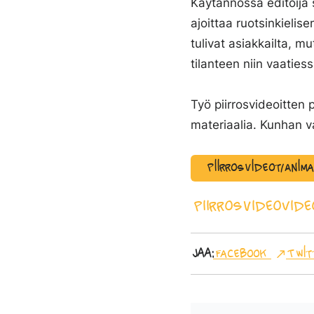
Käytännössä editoija s
ajoittaa ruotsinkielise
tulivat asiakkailta, m
tilanteen niin vaatiess
Työ piirrosvideoitten 
materiaalia. Kunhan v
Piirrosvideot/Anim
Piirrosvideo
Vide
Jaa:
Facebook
Twit