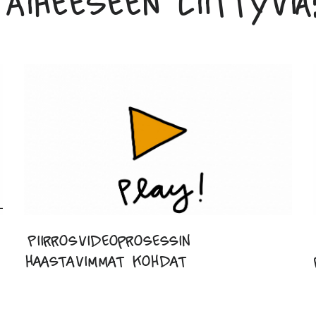
Aiheeseen liittyviä:
Piirrosvideoprosessin
haastavimmat kohdat