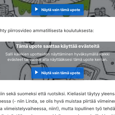
Näytä vain tämä upote
tehty piirrosvideo ammatillisesta koulutuksesta:
Tämä upote saattaa käyttää evästeitä
Salli kaikkien upotteiden näyttäminen hyväksymällä kaikki
evästeet tai valitse alta näyttääksesi tämä upote kerran.
Näytä vain tämä upote
in sekä suomeksi että ruotsiksi. Kieliasiat täytyy yleen
essa (- niin Linda, se olis hyvä muistaa piirtää viimeine
a viimeistelyvaiheessa, niin!), mutta lopullinen työ tehd