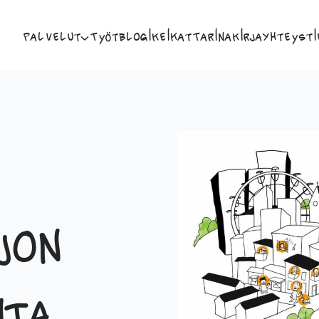
Palvelut
Työt
Blogi
Keikat
Tarina
Kirja
Yhteysti
jon