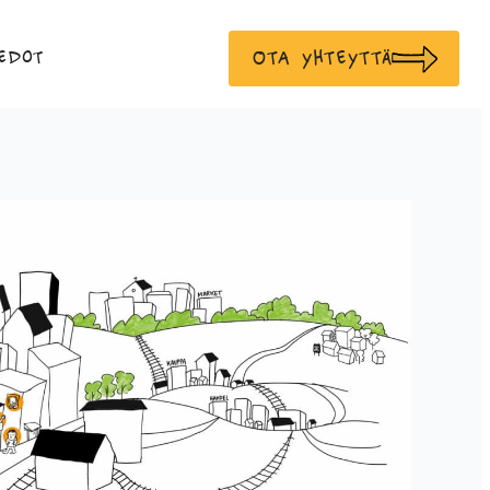
Ota yhteyttä
edot