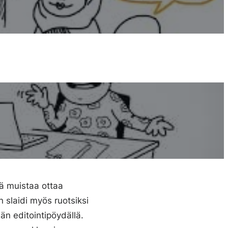
sä muistaa ottaa
n slaidi myös ruotsiksi
ään editointipöydällä.