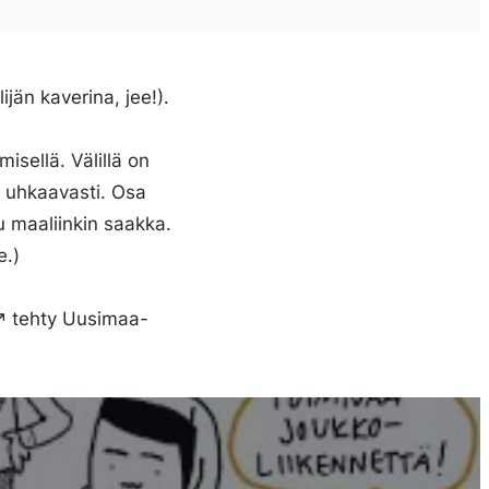
jän kaverina, jee!).
isellä. Välillä on
t uhkaavasti. Osa
u maaliinkin saakka.
e.)
tehty Uusimaa-