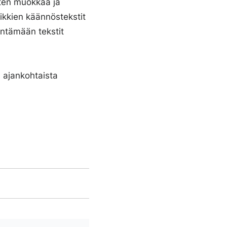
tten muokkaa ja
piikkien käännöstekstit
äntämään tekstit
a ajankohtaista