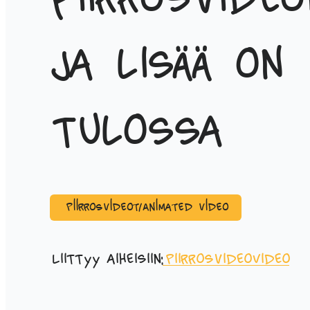
piirrosvideo
ja lisää on
tulossa
Piirrosvideot/Animated video
Liittyy aiheisiin:
Piirrosvideo
Video