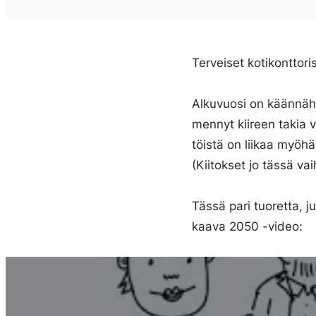
Terveiset kotikonttori
Alkuvuosi on käännähtä
mennyt kiireen takia 
töistä on liikaa myöh
(Kiitokset jo tässä vai
Tässä pari tuoretta, ju
kaava 2050 -video: