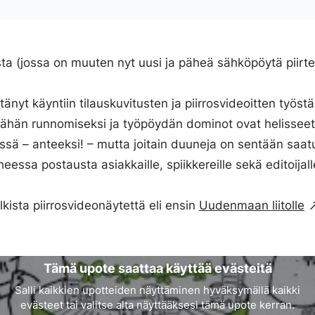
sta (jossa on muuten nyt uusi ja päheä sähköpöytä piirteli
nyt käyntiin tilauskuvitusten ja piirrosvideoitten työstäm
vähän runnomiseksi ja työpöydän dominot ovat helissee
ässä – anteeksi! – mutta joitain duuneja on sentään saat
heessa postausta asiakkaille, spiikkereille sekä editoijall
lkista piirrosvideonäytettä eli ensin
Uudenmaan liitolle
Tämä upote saattaa käyttää evästeitä
Salli kaikkien upotteiden näyttäminen hyväksymällä kaikki
evästeet tai valitse alta näyttääksesi tämä upote kerran.