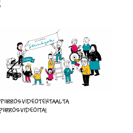
Piirrosvideotehtaalta
piirrosvideoita!