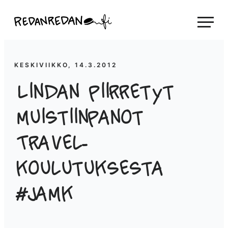
Siirry
Linda Saukko-Rauta, Redanredan Oy
suoraan
Livekuvitusta
sisältöön
ja
piirrosvideoita
KESKIVIIKKO, 14.3.2012
Lindan piirretyt
muistiinpanot
Travel-
koulutuksesta
#jamk