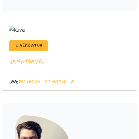
Livekuvitus
JAMK
Travel
Jaa:
Facebook
Twitter