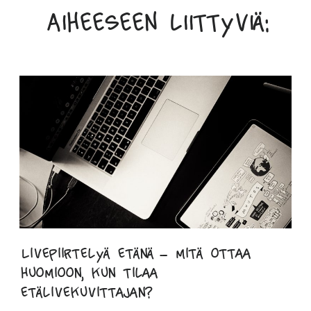
Aiheeseen liittyviä:
Livepiirtelyä etänä – mitä ottaa
huomioon, kun tilaa
etälivekuvittajan?