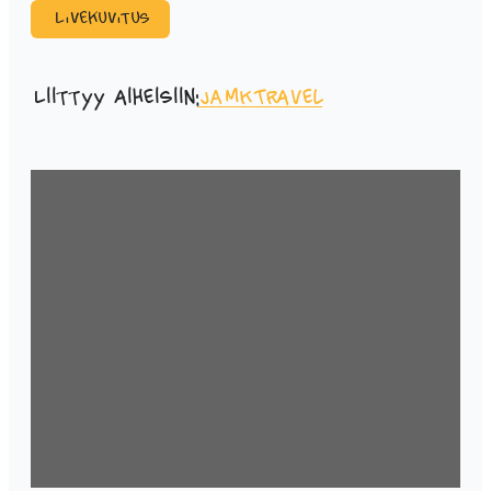
Livekuvitus
Liittyy aiheisiin:
JAMK
Travel