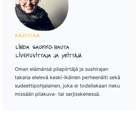
Kirjoittaja
Linda Saukko-Rauta
Livekuvittaja ja yrittäjä
Oman elämänsä pilapiirtäjä ja sushirajan
takana elelevä keski-ikäinen perheenäiti sekä
sudeettipohjalainen, joka ei todellakaan rieku
missään pilakuva- tai sarjisskenessä.