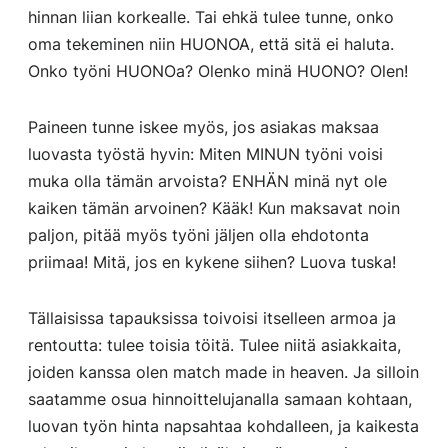
hinnan liian korkealle. Tai ehkä tulee tunne, onko
oma tekeminen niin HUONOA, että sitä ei haluta.
Onko työni HUONOa? Olenko minä HUONO? Olen!
Paineen tunne iskee myös, jos asiakas maksaa
luovasta työstä hyvin: Miten MINUN työni voisi
muka olla tämän arvoista? ENHÄN minä nyt ole
kaiken tämän arvoinen? Kääk! Kun maksavat noin
paljon, pitää myös työni jäljen olla ehdotonta
priimaa! Mitä, jos en kykene siihen? Luova tuska!
Tällaisissa tapauksissa toivoisi itselleen armoa ja
rentoutta: tulee toisia töitä. Tulee niitä asiakkaita,
joiden kanssa olen match made in heaven. Ja silloin
saatamme osua hinnoittelujanalla samaan kohtaan,
luovan työn hinta napsahtaa kohdalleen, ja kaikesta