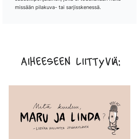
missään pilakuva- tai sarjisskenessä.
Aiheeseen liittyviä: