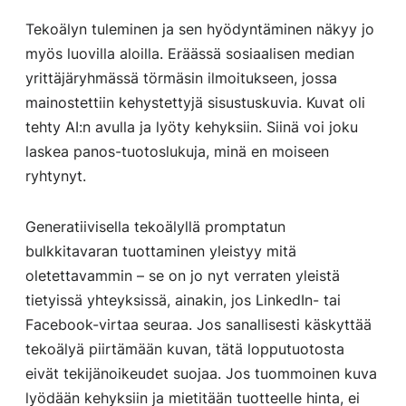
Tekoälyn tuleminen ja sen hyödyntäminen näkyy jo
myös luovilla aloilla. Eräässä sosiaalisen median
yrittäjäryhmässä törmäsin ilmoitukseen, jossa
mainostettiin kehystettyjä sisustuskuvia. Kuvat oli
tehty AI:n avulla ja lyöty kehyksiin. Siinä voi joku
laskea panos-tuotoslukuja, minä en moiseen
ryhtynyt.
Generatiivisella tekoälyllä promptatun
bulkkitavaran tuottaminen yleistyy mitä
oletettavammin – se on jo nyt verraten yleistä
tietyissä yhteyksissä, ainakin, jos LinkedIn- tai
Facebook-virtaa seuraa. Jos sanallisesti käskyttää
tekoälyä piirtämään kuvan, tätä lopputuotosta
eivät tekijänoikeudet suojaa. Jos tuommoinen kuva
lyödään kehyksiin ja mietitään tuotteelle hinta, ei