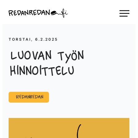
Siirry
Linda Saukko-Rauta, Redanredan Oy
suoraan
Livekuvitusta
sisältöön
ja
piirrosvideoita
TORSTAI, 6.2.2025
Luovan työn
hinnoittelu
Redanredan