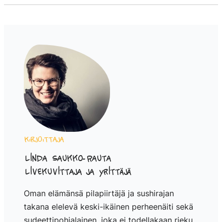
Kirjoittaja
Linda Saukko-Rauta
Livekuvittaja ja yrittäjä
Oman elämänsä pilapiirtäjä ja sushirajan
takana elelevä keski-ikäinen perheenäiti sekä
sudeettipohjalainen, joka ei todellakaan rieku