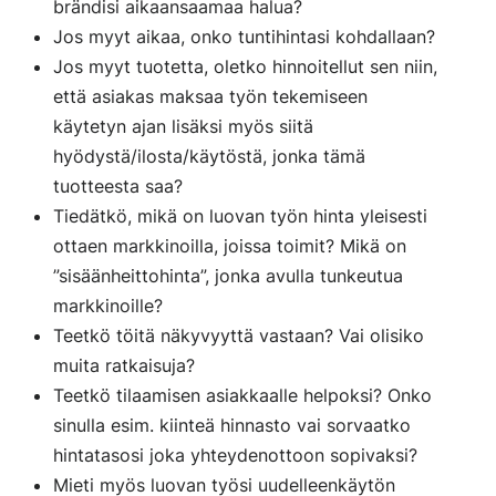
brändisi aikaansaamaa halua?
Jos myyt aikaa, onko tuntihintasi kohdallaan?
Jos myyt tuotetta, oletko hinnoitellut sen niin,
että asiakas maksaa työn tekemiseen
käytetyn ajan lisäksi myös siitä
hyödystä/ilosta/käytöstä, jonka tämä
tuotteesta saa?
Tiedätkö, mikä on luovan työn hinta yleisesti
ottaen markkinoilla, joissa toimit? Mikä on
”sisäänheittohinta”, jonka avulla tunkeutua
markkinoille?
Teetkö töitä näkyvyyttä vastaan? Vai olisiko
muita ratkaisuja?
Teetkö tilaamisen asiakkaalle helpoksi? Onko
sinulla esim. kiinteä hinnasto vai sorvaatko
hintatasosi joka yhteydenottoon sopivaksi?
Mieti myös luovan työsi uudelleenkäytön