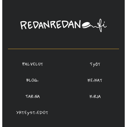
Linda
Saukko-
Rauta,
Redanredan
Oy
Palvelut
Työt
Blogi
Keikat
Tarina
Kirja
Yhteystiedot