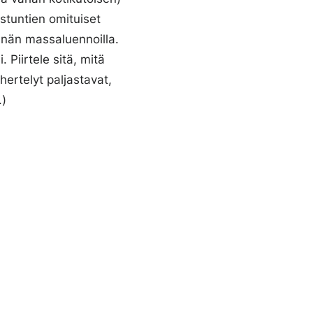
istuntien omituiset
innän massaluennoilla.
 Piirtele sitä, mitä
öhertelyt paljastavat,
.)