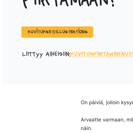
piirtämään?
Kuvitukset/Illustrations
Liittyy aiheisiin:
kuvitus
piirtäminen
vii
On päiviä, jolloin kys
Arvaatte varmaan, mik
näin.