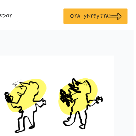
Ota yhteyttä
edot