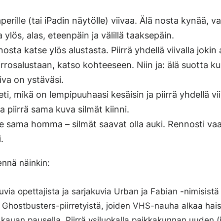
perille (tai iPadin näytölle) viivaa. Älä nosta kynää, va
aa ylös, alas, eteenpäin ja välillä taaksepäin.
 nosta katse ylös alustasta. Piirrä yhdellä viivalla jokin
rrosalustaan, katso kohteeseen. Niin ja: älä suotta kum
iva on ystäväsi.
ti, mikä on lempipuuhaasi kesäisin ja piirrä yhdellä viiv
ja piirrä sama kuva silmät kiinni.
ee sama homma – silmät saavat olla auki. Rennosti va
.
ennä näinkin:
kuvia opettajista ja sarjakuvia Urban ja Fabian -nimisistä
a Ghostbusters-piirretyistä, joiden VHS-nauha alkaa hais
 kauan pausella. Piirrä ysiluokalla paikkakunnan uuden (