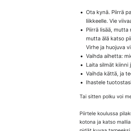
Ota kynä. Piirrä pa
liikkeelle. Vie viiv
Piirrä lisää, mutta
mutta älä katso pii
Virhe ja huojuva vi
Vaihda aihetta: mie
Laita silmät kiinni 
Vaihda kättä, ja t
Ihastele tuotostasi
Tai sitten polku voi m
Piirtele koulussa pila
kotona ja katso malli
pidät kuvaa tarpeeksi