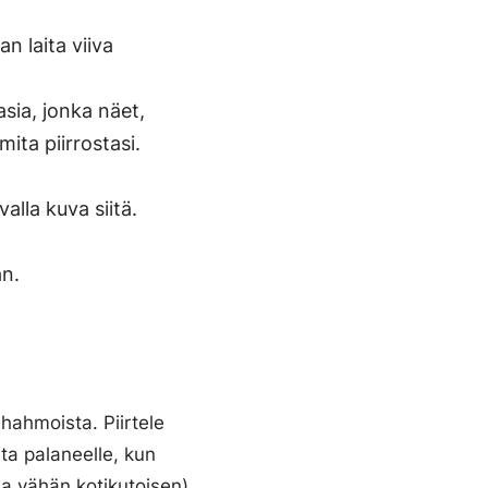
an laita viiva
 asia, jonka näet,
ita piirrostasi.
alla kuva siitä.
an.
 hahmoista. Piirtele
ta palaneelle, kun
ja vähän kotikutoisen)