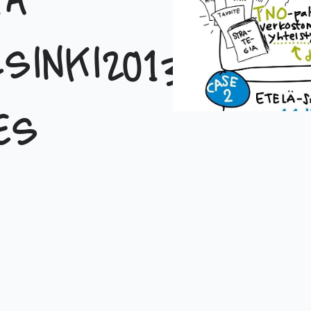
tä
sinki2013
es