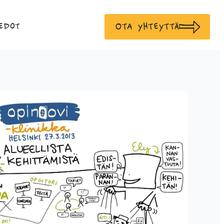
Ota yhteyttä
edot