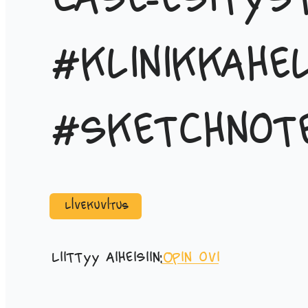
case-esitys
#klinikkahel
#sketchnot
Livekuvitus
Liittyy aiheisiin:
Opin ovi