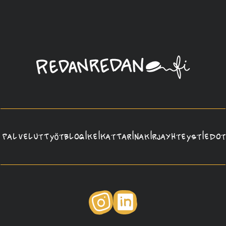
Linda
Saukko-
Rauta,
Redanredan
Oy
Palvelut
Työt
Blogi
Keikat
Tarina
Kirja
Yhteystiedot
Instagram
LinkedIn