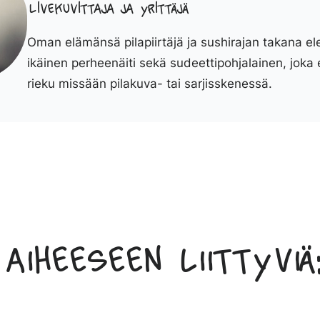
Livekuvittaja ja yrittäjä
Oman elämänsä pilapiirtäjä ja sushirajan takana el
ikäinen perheenäiti sekä sudeettipohjalainen, joka 
rieku missään pilakuva- tai sarjisskenessä.
Aiheeseen liittyviä: